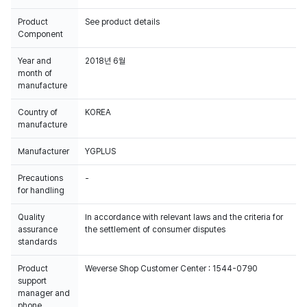
Product
See product details
Component
Year and
2018년 6월
month of
manufacture
Country of
KOREA
manufacture
Manufacturer
YGPLUS
Precautions
-
for handling
Quality
In accordance with relevant laws and the criteria for
assurance
the settlement of consumer disputes
standards
Product
Weverse Shop Customer Center : 1544-0790
support
manager and
phone