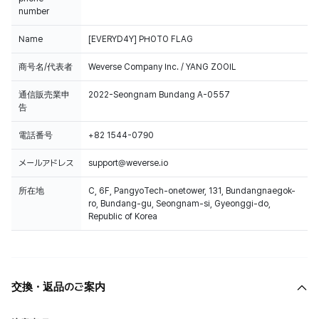
number
Name
[EVERYD4Y] PHOTO FLAG
商号名/代表者
Weverse Company Inc. / YANG ZOOIL
通信販売業申
2022-Seongnam Bundang A-0557
告
電話番号
+82 1544-0790
メールアドレス
support@weverse.io
所在地
C, 6F, PangyoTech-onetower, 131, Bundangnaegok-
ro, Bundang-gu, Seongnam-si, Gyeonggi-do,
Republic of Korea
交換・返品のご案内