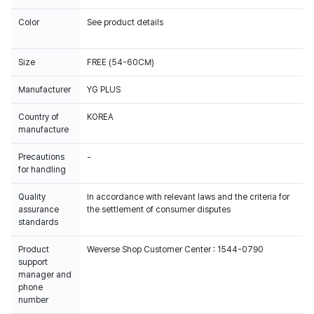
Color
See product details
Size
FREE (54-60CM)
Manufacturer
YG PLUS
Country of
KOREA
manufacture
Precautions
-
for handling
Quality
In accordance with relevant laws and the criteria for
assurance
the settlement of consumer disputes
standards
Product
Weverse Shop Customer Center : 1544-0790
support
manager and
phone
number