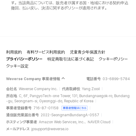
す。当該商品については、販売者が属する国・地域における契約申込
撤回、払い戻し、決済に関するポリシーが適用されます。
利用規約
有料サービス利用規約
児童青少年保護方針
プライバシーポリシー
特定商取引法に基づく表記
クッキーポリシー
クッキー設定
Weverse Company 事業者情報
電話番号
03-6899-5784
会社名
Weverse Company Inc.
代表取締役
Yang Zooil
所在地
C, 6F, PangyoTech-one Tower, 131, Bundangnaegok-ro, Bundang
-gu, Seongnam-si, Gyeonggi-do, Republic of Korea
事業者登録番号
716-87-01158
事業者情報はこちら
通信販売業届出番号
2022-SeongnamBundangA-0557
ホスティング事業者
Amazon Web Services, Inc.、NAVER Cloud
メールアドレス
jpsupport@weverse.io