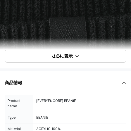
さらに表示
商品情報
Product
[EVERYENCORE] BEANIE
name
Type
BEANIE
Material
ACRYLIC 100%