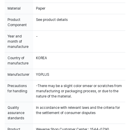
Material
Paper
Product
See product details
Component
Year and
-
month of
manufacture
Country of
KOREA
manufacture
Manufacturer
YGPLUS
Precautions
-There may be a slight color smear or scratches from
for handling
manufacturing or packaging process, or due to the
nature of the material.
Quality
In accordance with relevant laws and the criteria for
assurance
the settlement of consumer disputes
standards
Product
Weverse Shop Customer Center : 1544-0790