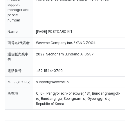
support
manager and
phone
number
Name
[PAGE] POSTCARD KIT
商号名/代表者
Weverse Company Inc. / YANG ZOOIL
通信販売業申
2022-Seongnam Bundang A-0557
告
電話番号
+82 1544-0790
メールアドレス
support@weverse.io
所在地
C, 6F, PangyoTech-onetower, 131, Bundangnaegok-
ro, Bundang-gu, Seongnam-si, Gyeonggi-do,
Republic of Korea