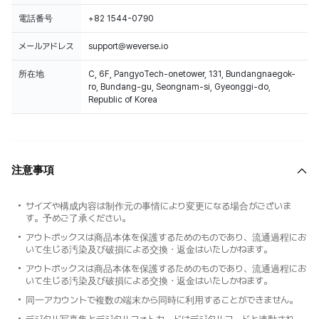
電話番号
+82 1544-0790
メールアドレス
support@weverse.io
所在地
C, 6F, PangyoTech-onetower, 131, Bundangnaegok-
ro, Bundang-gu, Seongnam-si, Gyeonggi-do,
Republic of Korea
Weverse Shopでご購入いただいたCDの販売数データは、HANTEOチャート
とCircleチャートに反映されます。
Weverse Shopでの購入認証及びアンケート参加用のQRカードは、初回プレ
注意事項
ス分にのみ封入されます。
アルバム内には、MOMENTICAで『Unlock My World』の限定版TAKEをゲット
できるイベントコード入りカードが含まれる予定です(初回生産分限定、KiT
サイズや構成内容は制作元の事情により変更になる場合がございま
Albumは対象外)。
す。予めご了承ください。
アウトボックスは商品本体を保護するためのものであり、流通過程にお
いて生じる汚染及び破損による交換・返金はいたしかねます。
アウトボックスは商品本体を保護するためのものであり、流通過程にお
いて生じる汚染及び破損による交換・返金はいたしかねます。
同一アカウントで複数の端末から同時に利用することができません。