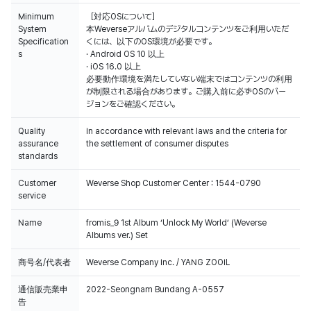
Minimum
［対応OSについて］
System
本Weverseアルバムのデジタルコンテンツをご利用いただ
Specification
くには、以下のOS環境が必要です。
s
· Android OS 10 以上
· iOS 16.0 以上
必要動作環境を満たしていない端末ではコンテンツの利用
が制限される場合があります。ご購入前に必ずOSのバー
ジョンをご確認ください。
Quality
In accordance with relevant laws and the criteria for
assurance
the settlement of consumer disputes
standards
Customer
Weverse Shop Customer Center : 1544-0790
service
Name
fromis_9 1st Album ‘Unlock My World’ (Weverse
Albums ver.) Set
商号名/代表者
Weverse Company Inc. / YANG ZOOIL
通信販売業申
2022-Seongnam Bundang A-0557
告