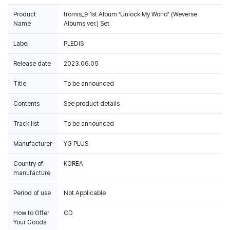
Product
fromis_9 1st Album ‘Unlock My World’ (Weverse
Name
Albums ver.) Set
Label
PLEDIS
Release date
2023.06.05
Title
To be announced
Contents
See product details
Track list
To be announced
Manufacturer
YG PLUS
Country of
KOREA
manufacture
Period of use
Not Applicable
How to Offer
CD
Your Goods