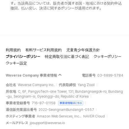
す。当該商品については、販売者が属する国・地域における契約申込
撤回、払い戻し、決済に関するポリシーが適用されます。
利用規約
有料サービス利用規約
児童青少年保護方針
プライバシーポリシー
特定商取引法に基づく表記
クッキーポリシー
クッキー設定
Weverse Company 事業者情報
電話番号
03-6899-5784
会社名
Weverse Company Inc.
代表取締役
Yang Zooil
所在地
C, 6F, PangyoTech-one Tower, 131, Bundangnaegok-ro, Bundang
-gu, Seongnam-si, Gyeonggi-do, Republic of Korea
事業者登録番号
716-87-01158
事業者情報はこちら
通信販売業届出番号
2022-SeongnamBundangA-0557
ホスティング事業者
Amazon Web Services, Inc.、NAVER Cloud
メールアドレス
jpsupport@weverse.io