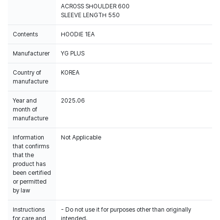
ACROSS SHOULDER 600
SLEEVE LENGTH 550
Contents
HOODIE 1EA
Manufacturer
YG PLUS
Country of
KOREA
manufacture
Year and
2025.06
month of
manufacture
Information
Not Applicable
that confirms
that the
product has
been certified
or permitted
by law
Instructions
- Do not use it for purposes other than originally
for care and
intended.