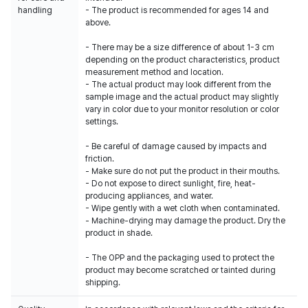
handling
- The product is recommended for ages 14 and
above.
- There may be a size difference of about 1-3 cm
depending on the product characteristics, product
measurement method and location.
- The actual product may look different from the
sample image and the actual product may slightly
vary in color due to your monitor resolution or color
settings.
- Be careful of damage caused by impacts and
friction.
- Make sure do not put the product in their mouths.
- Do not expose to direct sunlight, fire, heat-
producing appliances, and water.
- Wipe gently with a wet cloth when contaminated.
- Machine-drying may damage the product. Dry the
product in shade.
- The OPP and the packaging used to protect the
product may become scratched or tainted during
shipping.