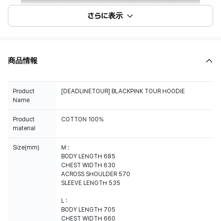
さらに表示
商品情報
Product
[DEADLINETOUR] BLACKPINK TOUR HOODIE
Name
Product
COTTON 100%
material
Size(mm)
M :
BODY LENGTH 685
CHEST WIDTH 630
ACROSS SHOULDER 570
SLEEVE LENGTH 535
L :
BODY LENGTH 705
CHEST WIDTH 660