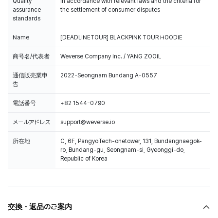
Quality
In accordance with relevant laws and the criteria for
assurance
the settlement of consumer disputes
standards
Name
[DEADLINETOUR] BLACKPINK TOUR HOODIE
商号名/代表者
Weverse Company Inc. / YANG ZOOIL
通信販売業申
2022-Seongnam Bundang A-0557
告
電話番号
+82 1544-0790
メールアドレス
support@weverse.io
所在地
C, 6F, PangyoTech-onetower, 131, Bundangnaegok-
ro, Bundang-gu, Seongnam-si, Gyeonggi-do,
Republic of Korea
交換・返品のご案内