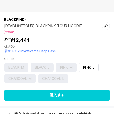
BLACKPINK
[DEADLINETOUR] BLACKPINK TOUR HOODIE
特典あり
¥12,441
JPY
税別
最大JPY ¥125Weverse Shop Cash
Option
BLACK_M
BLACK_L
PINK_M
PINK_L
CHARCOAL_M
CHARCOAL_L
購入する