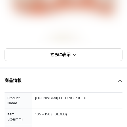
さらに表示
商品情報
Product
[HUENINGKAI] FOLDING PHOTO
Name
Item
105 * 150 (FOLDED)
Size(mm)