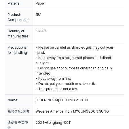
Material
Paper
Product
1EA
Components
Country of
KOREA
manufacture
Precautions
- Please be careful as sharp edges may cut your
for handling
hand.
- Keep away from hot, humid places and direct
sunlight.
- Do not use it for purposes other than originally
intended.
- Keep away from fire.
- Do not put your mouth or suck on it.
- This product is not a toy.
Name
[HUENINGKAI] FOLDING PHOTO
商号名/代表者
Weverse America Inc. / MYOUNGSOON SUNG
通信販売業申
2024-Gongjung-0011
告