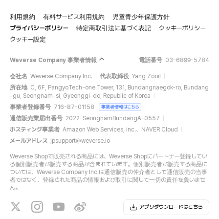
利用規約
有料サービス利用規約
児童青少年保護方針
プライバシーポリシー
特定商取引法に基づく表記
クッキーポリシー
クッキー設定
Weverse Company 事業者情報
電話番号
03-6899-5784
会社名
Weverse Company Inc.
代表取締役
Yang Zooil
所在地
C, 6F, PangyoTech-one Tower, 131, Bundangnaegok-ro, Bundang
-gu, Seongnam-si, Gyeonggi-do, Republic of Korea
事業者登録番号
716-87-01158
事業者情報はこちら
通信販売業届出番号
2022-SeongnamBundangA-0557
ホスティング事業者
Amazon Web Services, Inc.、NAVER Cloud
メールアドレス
jpsupport@weverse.io
Weverse Shopで販売される商品には、Weverse Shopにパートナー登録してい
る個別販売者が販売する商品が含まれています。個別販売者が販売する商品に
ついては、Weverse Company Inc.は通信販売の仲介者として通信販売の当事
者ではなく、登録された商品の情報および取引に関して一切の責任を負いませ
ん。
アプリダウンロードはこちら