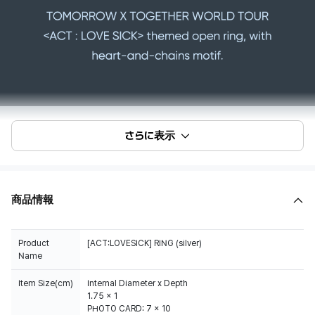
さらに表示
商品情報
Product
[ACT:LOVESICK] RING (silver)
Name
Item Size(cm)
Internal Diameter x Depth
1.75 x 1
PHOTO CARD: 7 x 10