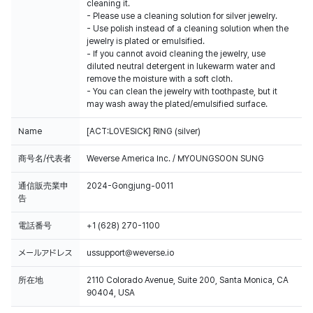
cleaning it.
- Please use a cleaning solution for silver jewelry.
- Use polish instead of a cleaning solution when the
jewelry is plated or emulsified.
- If you cannot avoid cleaning the jewelry, use
diluted neutral detergent in lukewarm water and
remove the moisture with a soft cloth.
- You can clean the jewelry with toothpaste, but it
may wash away the plated/emulsified surface.
Name
[ACT:LOVESICK] RING (silver)
商号名/代表者
Weverse America Inc. / MYOUNGSOON SUNG
通信販売業申
2024-Gongjung-0011
告
電話番号
+1 (628) 270-1100
メールアドレス
ussupport@weverse.io
所在地
2110 Colorado Avenue, Suite 200, Santa Monica, CA
90404, USA