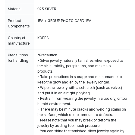
Material
925 SILVER
Product
1EA + GROUP PHOTO CARD 1EA
Components
Country of
KOREA
manufacture
Precautions
*Precaution
for handling
- Silver jewelry naturally tarnishes when exposed to
the air, humidity, perspiration, and make-up
products.
- Take precautions in storage and maintenance to
keep the glow and enjoy the jewelry longer.
- Wipe the jewelry with a soft cloth (such as velvet)
and put it in an airtight polybag.
- Restrain from wearing the jewelry in a too dry, or too
humid environment.
- There may be minute cracks and welding stains on
the surface, which do not amount to defects.
- Please note that you may break or deform the
jewelry by adding too much pressure.
- You can shine the tarnished silver jewelry again by