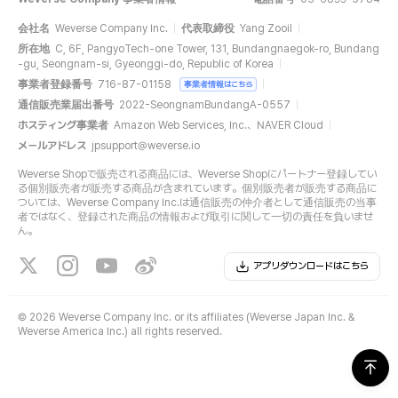
会社名
Weverse Company Inc.
代表取締役
Yang Zooil
所在地
C, 6F, PangyoTech-one Tower, 131, Bundangnaegok-ro, Bundang
-gu, Seongnam-si, Gyeonggi-do, Republic of Korea
事業者登録番号
716-87-01158
事業者情報はこちら
通信販売業届出番号
2022-SeongnamBundangA-0557
ホスティング事業者
Amazon Web Services, Inc.、NAVER Cloud
メールアドレス
jpsupport@weverse.io
Weverse Shopで販売される商品には、Weverse Shopにパートナー登録してい
る個別販売者が販売する商品が含まれています。個別販売者が販売する商品に
ついては、Weverse Company Inc.は通信販売の仲介者として通信販売の当事
者ではなく、登録された商品の情報および取引に関して一切の責任を負いませ
ん。
アプリダウンロードはこちら
©
2026 Weverse Company Inc. or its affiliates (Weverse Japan Inc. &
Weverse America Inc.) all rights reserved.