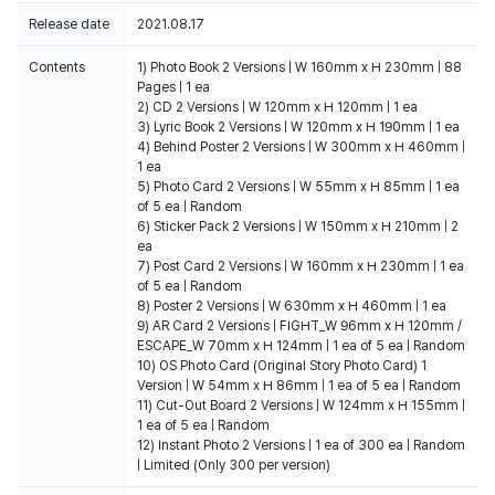
Release date
2021.08.17
Contents
1) Photo Book 2 Versions | W 160mm x H 230mm | 88
Pages | 1 ea
2) CD 2 Versions | W 120mm x H 120mm | 1 ea
3) Lyric Book 2 Versions | W 120mm x H 190mm | 1 ea
4) Behind Poster 2 Versions | W 300mm x H 460mm |
1 ea
5) Photo Card 2 Versions | W 55mm x H 85mm | 1 ea
of 5 ea | Random
6) Sticker Pack 2 Versions | W 150mm x H 210mm | 2
ea
7) Post Card 2 Versions | W 160mm x H 230mm | 1 ea
of 5 ea | Random
8) Poster 2 Versions | W 630mm x H 460mm | 1 ea
9) AR Card 2 Versions | FIGHT_W 96mm x H 120mm /
ESCAPE_W 70mm x H 124mm | 1 ea of 5 ea | Random
10) OS Photo Card (Original Story Photo Card) 1
Version | W 54mm x H 86mm | 1 ea of 5 ea | Random
11) Cut-Out Board 2 Versions | W 124mm x H 155mm |
1 ea of 5 ea | Random
12) Instant Photo 2 Versions | 1 ea of 300 ea | Random
| Limited (Only 300 per version)