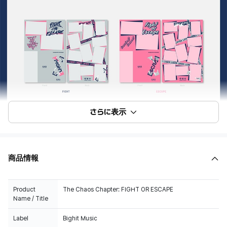
さらに表示
商品情報
Product
The Chaos Chapter: FIGHT OR ESCAPE
Name / Title
Label
Bighit Music