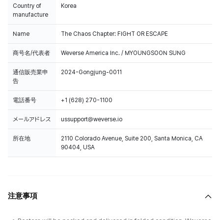
Country of
Korea
manufacture
Name
The Chaos Chapter: FIGHT OR ESCAPE
商号名/代表者
Weverse America Inc. / MYOUNGSOON SUNG
通信販売業申
2024-Gongjung-0011
告
電話番号
+1 (628) 270-1100
メールアドレス
ussupport@weverse.io
所在地
2110 Colorado Avenue, Suite 200, Santa Monica, CA
90404, USA
注意事項