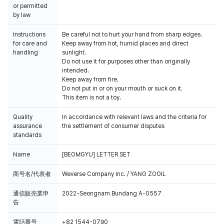
or permitted
by law
Instructions
Be careful not to hurt your hand from sharp edges.
for care and
Keep away from hot, humid places and direct
handling
sunlight.
Do not use it for purposes other than originally
intended.
Keep away from fire.
Do not put in or on your mouth or suck on it.
This item is not a toy.
Quality
In accordance with relevant laws and the criteria for
assurance
the settlement of consumer disputes
standards
Name
[BEOMGYU] LETTER SET
商号名/代表者
Weverse Company Inc. / YANG ZOOIL
通信販売業申
2022-Seongnam Bundang A-0557
告
電話番号
+82 1544-0790