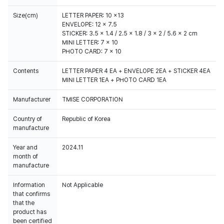
Size(cm)
LETTER PAPER: 10 x13
ENVELOPE: 12 x 7.5
STICKER: 3.5 x 1.4 / 2.5 x 1.8 / 3 x 2 / 5.6 x 2 cm
MINI LETTER: 7 x 10
PHOTO CARD: 7 x 10
Contents
LETTER PAPER 4 EA + ENVELOPE 2EA + STICKER 4EA
MINI LETTER 1EA + PHOTO CARD 1EA
Manufacturer
TMISE CORPORATION
Country of
Republic of Korea
manufacture
Year and
2024.11
month of
manufacture
Information
Not Applicable
that confirms
that the
product has
been certified