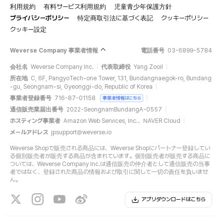
利用規約
有料サービス利用規約
児童青少年保護方針
プライバシーポリシー
特定商取引法に基づく表記
クッキーポリシー
クッキー設定
Weverse Company 事業者情報
電話番号
03-6899-5784
会社名
Weverse Company Inc.
代表取締役
Yang Zooil
所在地
C, 6F, PangyoTech-one Tower, 131, Bundangnaegok-ro, Bundang
-gu, Seongnam-si, Gyeonggi-do, Republic of Korea
事業者登録番号
716-87-01158
事業者情報はこちら
通信販売業届出番号
2022-SeongnamBundangA-0557
ホスティング事業者
Amazon Web Services, Inc.、NAVER Cloud
メールアドレス
jpsupport@weverse.io
Weverse Shopで販売される商品には、Weverse Shopにパートナー登録してい
る個別販売者が販売する商品が含まれています。個別販売者が販売する商品に
ついては、Weverse Company Inc.は通信販売の仲介者として通信販売の当事
者ではなく、登録された商品の情報および取引に関して一切の責任を負いませ
ん。
アプリダウンロードはこちら