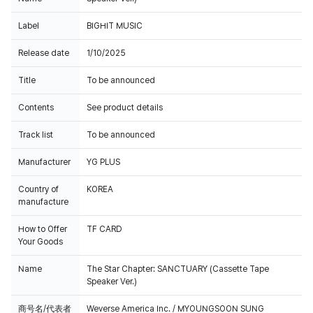
Label
BIGHIT MUSIC
Release date
1/10/2025
Title
To be announced
Contents
See product details
Track list
To be announced
Manufacturer
YG PLUS
Country of
KOREA
manufacture
How to Offer
TF CARD
Your Goods
Name
The Star Chapter: SANCTUARY (Cassette Tape
Speaker Ver.)
商号名/代表者
Weverse America Inc. / MYOUNGSOON SUNG