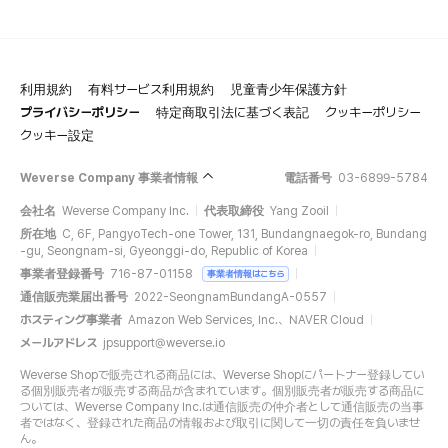
利用規約
有料サービス利用規約
児童青少年保護方針
プライバシーポリシー
特定商取引法に基づく表記
クッキーポリシー
クッキー設定
Weverse Company 事業者情報
電話番号
03-6899-5784
会社名
Weverse Company Inc.
代表取締役
Yang Zooil
所在地
C, 6F, PangyoTech-one Tower, 131, Bundangnaegok-ro, Bundang
-gu, Seongnam-si, Gyeonggi-do, Republic of Korea
事業者登録番号
716-87-01158
事業者情報はこちら
通信販売業届出番号
2022-SeongnamBundangA-0557
ホスティング事業者
Amazon Web Services, Inc.、NAVER Cloud
メールアドレス
jpsupport@weverse.io
Weverse Shopで販売される商品には、Weverse Shopにパートナー登録してい
る個別販売者が販売する商品が含まれています。個別販売者が販売する商品に
ついては、Weverse Company Inc.は通信販売の仲介者として通信販売の当事
者ではなく、登録された商品の情報および取引に関して一切の責任を負いませ
ん。