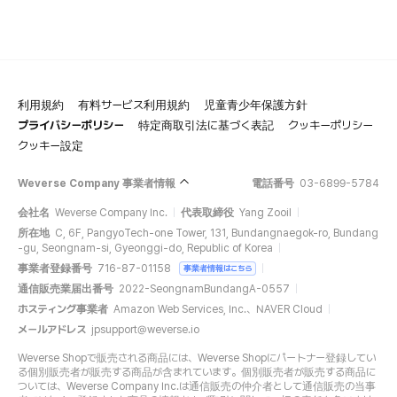
利用規約
有料サービス利用規約
児童青少年保護方針
プライバシーポリシー
特定商取引法に基づく表記
クッキーポリシー
クッキー設定
Weverse Company 事業者情報
電話番号
03-6899-5784
会社名
Weverse Company Inc.
代表取締役
Yang Zooil
所在地
C, 6F, PangyoTech-one Tower, 131, Bundangnaegok-ro, Bundang
-gu, Seongnam-si, Gyeonggi-do, Republic of Korea
事業者登録番号
716-87-01158
事業者情報はこちら
通信販売業届出番号
2022-SeongnamBundangA-0557
ホスティング事業者
Amazon Web Services, Inc.、NAVER Cloud
メールアドレス
jpsupport@weverse.io
Weverse Shopで販売される商品には、Weverse Shopにパートナー登録してい
る個別販売者が販売する商品が含まれています。個別販売者が販売する商品に
ついては、Weverse Company Inc.は通信販売の仲介者として通信販売の当事