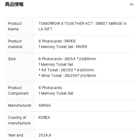
商品情報
Product
TOMORROW X TOGETHER ACT : SWEET MIRAGE in
Name
LA GIFT
Product
6 Photocards : PAPER
material
1 Memory Ticket Set : PAPER
Size
6 Photocards : (W)54 * (H)86mm
1 Memory Ticket Set
* Art Ticket : (W)150 * (H)60mm
* Wrist Ticket : (W)250* (H)19mm
Product
6 Photocards
Componant
1 Memory Ticket Set
Manufacturer
ARANA
Country of
KOREA
manufacture
Year and
2024.9