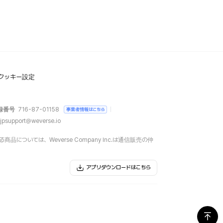
クッキー設定
録番号
716-87-01158
事業者情報はこちら
jpsupport@weverse.io
については、Weverse Company Inc.は通信販売の仲
アプリダウンロードはこちら