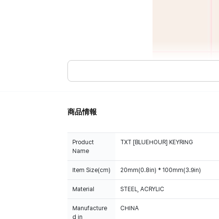
商品情報
Product
TXT [BLUEHOUR] KEYRING
Name
Item Size(cm)
20mm(0.8in) * 100mm(3.9in)
Material
STEEL, ACRYLIC
Manufacture
CHINA
d in