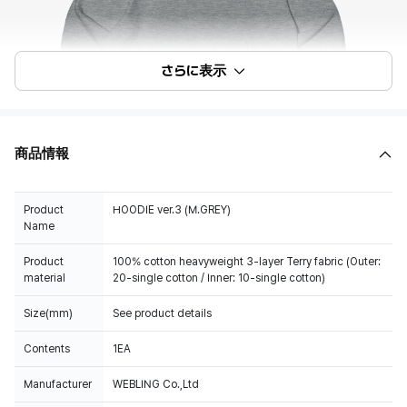
さらに表示
商品情報
Product
HOODIE ver.3 (M.GREY)
Name
Product
100% cotton heavyweight 3-layer Terry fabric (Outer:
material
20-single cotton / Inner: 10-single cotton)
Size(mm)
See product details
Contents
1EA
Manufacturer
WEBLING Co.,Ltd