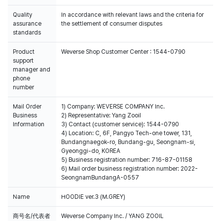
Quality
In accordance with relevant laws and the criteria for
assurance
the settlement of consumer disputes
standards
Product
Weverse Shop Customer Center : 1544-0790
support
manager and
phone
number
Mail Order
1) Company: WEVERSE COMPANY Inc.
Business
2) Representative: Yang Zooil
Information
3) Contact (customer service): 1544-0790
4) Location: C, 6F, Pangyo Tech-one tower, 131,
Bundangnaegok-ro, Bundang-gu, Seongnam-si,
Gyeonggi-do, KOREA
5) Business registration number: 716-87-01158
6) Mail order business registration number: 2022-
SeongnamBundangA-0557
Name
HOODIE ver.3 (M.GREY)
商号名/代表者
Weverse Company Inc. / YANG ZOOIL