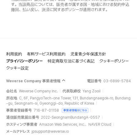
す。当該商品については、販売者が属する国・地域における契約申込
撤回、払い戻し、決済に関するポリシーが適用されます。
利用規約
有料サービス利用規約
児童青少年保護方針
プライバシーポリシー
特定商取引法に基づく表記
クッキーポリシー
クッキー設定
Weverse Company 事業者情報
電話番号
03-6899-5784
会社名
Weverse Company Inc.
代表取締役
Yang Zooil
所在地
C, 6F, PangyoTech-one Tower, 131, Bundangnaegok-ro, Bundang
-gu, Seongnam-si, Gyeonggi-do, Republic of Korea
事業者登録番号
716-87-01158
事業者情報はこちら
通信販売業届出番号
2022-SeongnamBundangA-0557
ホスティング事業者
Amazon Web Services, Inc.、NAVER Cloud
メールアドレス
jpsupport@weverse.io