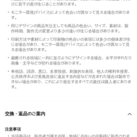
さに若干の差が生じることがあります。
モニター環境(デバイス)によって色合いが異なって見える場合がありま
す。
同じデザインの商品を注文しても商品の色合い、サイズ、素材は、製
作時期、製作元の変更より多少の違いが生じる場合があります。
印刷方法や素材によって印刷物の色合いの表現には多少の個体差が生
じる場合があり、モニター環境(デバイス)によって色合いが異なって見
える場合があります。
裁断される領域に一列に並ぶようにデザインする場合、水平がずれたり
画像・文字などが切れる場合があります。
卑俗語、誹謗、悪口、名誉毀損、刺激的な表現、他人の権利を侵害、
公共秩序および美風良俗に違反する内容などが含まれた場合は製作で
きない場合があり、これにより発生するすべての責任は購入者にありま
す。
交換・返品のご案内
注意事項
当該商品は、販売者が属する国・地域にお住いのお客様に販売されま