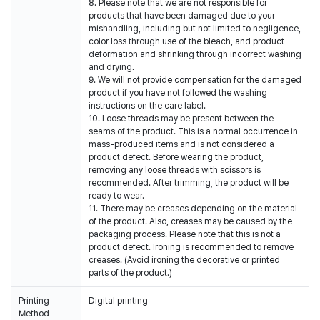
8. Please note that we are not responsible for
products that have been damaged due to your
mishandling, including but not limited to negligence,
color loss through use of the bleach, and product
deformation and shrinking through incorrect washing
and drying.
9. We will not provide compensation for the damaged
product if you have not followed the washing
instructions on the care label.
10. Loose threads may be present between the
seams of the product. This is a normal occurrence in
mass-produced items and is not considered a
product defect. Before wearing the product,
removing any loose threads with scissors is
recommended. After trimming, the product will be
ready to wear.
11. There may be creases depending on the material
of the product. Also, creases may be caused by the
packaging process. Please note that this is not a
product defect. Ironing is recommended to remove
creases. (Avoid ironing the decorative or printed
parts of the product.)
Printing
Digital printing
Method