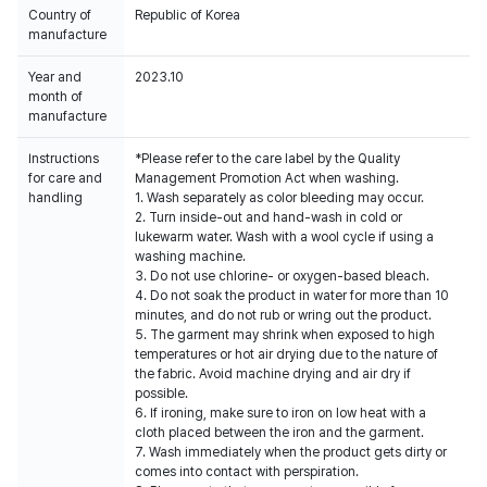
Country of
Republic of Korea
manufacture
Year and
2023.10
month of
manufacture
Instructions
*Please refer to the care label by the Quality
for care and
Management Promotion Act when washing.
handling
1. Wash separately as color bleeding may occur.
2. Turn inside-out and hand-wash in cold or
lukewarm water. Wash with a wool cycle if using a
washing machine.
3. Do not use chlorine- or oxygen-based bleach.
4. Do not soak the product in water for more than 10
minutes, and do not rub or wring out the product.
5. The garment may shrink when exposed to high
temperatures or hot air drying due to the nature of
the fabric. Avoid machine drying and air dry if
possible.
6. If ironing, make sure to iron on low heat with a
cloth placed between the iron and the garment.
7. Wash immediately when the product gets dirty or
comes into contact with perspiration.