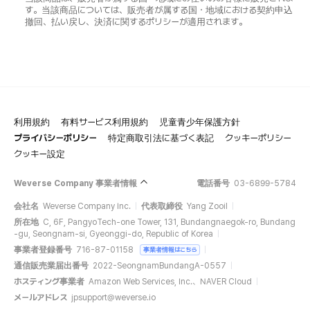
す。当該商品については、販売者が属する国・地域における契約申込
撤回、払い戻し、決済に関するポリシーが適用されます。
利用規約
有料サービス利用規約
児童青少年保護方針
プライバシーポリシー
特定商取引法に基づく表記
クッキーポリシー
クッキー設定
Weverse Company 事業者情報
電話番号
03-6899-5784
会社名
Weverse Company Inc.
代表取締役
Yang Zooil
所在地
C, 6F, PangyoTech-one Tower, 131, Bundangnaegok-ro, Bundang
-gu, Seongnam-si, Gyeonggi-do, Republic of Korea
事業者登録番号
716-87-01158
事業者情報はこちら
通信販売業届出番号
2022-SeongnamBundangA-0557
ホスティング事業者
Amazon Web Services, Inc.、NAVER Cloud
メールアドレス
jpsupport@weverse.io