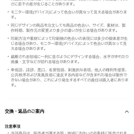
さに若干の差が生じることがあります。
モニター環境(デバイス)によって色合いが異なって見える場合がありま
す。
同じデザインの商品を注文しても商品の色合い、サイズ、素材は、製
作時期、製作元の変更より多少の違いが生じる場合があります。
印刷方法や素材によって印刷物の色合いの表現には多少の個体差が生
じる場合があり、モニター環境(デバイス)によって色合いが異なって見
える場合があります。
裁断される領域に一列に並ぶようにデザインする場合、水平がずれたり
画像・文字などが切れる場合があります。
卑俗語、誹謗、悪口、名誉毀損、刺激的な表現、他人の権利を侵害、
公共秩序および美風良俗に違反する内容などが含まれた場合は製作で
きない場合があり、これにより発生するすべての責任は購入者にありま
す。
交換・返品のご案内
注意事項
当該商品は、販売者が属する国・地域にお住いのお客様に販売されま