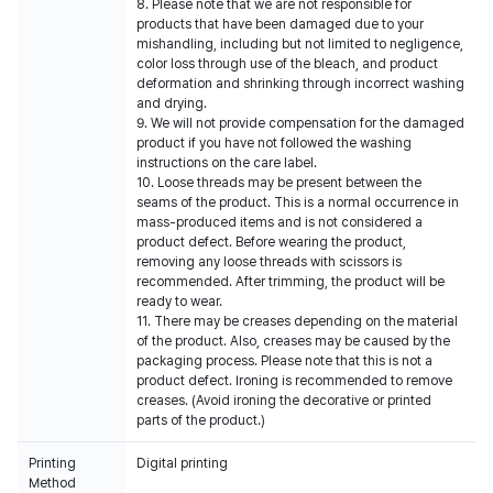
8. Please note that we are not responsible for
products that have been damaged due to your
mishandling, including but not limited to negligence,
color loss through use of the bleach, and product
deformation and shrinking through incorrect washing
and drying.
9. We will not provide compensation for the damaged
product if you have not followed the washing
instructions on the care label.
10. Loose threads may be present between the
seams of the product. This is a normal occurrence in
mass-produced items and is not considered a
product defect. Before wearing the product,
removing any loose threads with scissors is
recommended. After trimming, the product will be
ready to wear.
11. There may be creases depending on the material
of the product. Also, creases may be caused by the
packaging process. Please note that this is not a
product defect. Ironing is recommended to remove
creases. (Avoid ironing the decorative or printed
parts of the product.)
Printing
Digital printing
Method