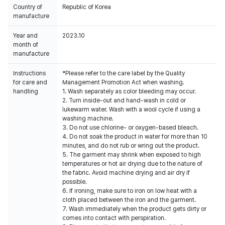
Country of
Republic of Korea
manufacture
Year and
2023.10
month of
manufacture
Instructions
*Please refer to the care label by the Quality
for care and
Management Promotion Act when washing.
handling
1. Wash separately as color bleeding may occur.
2. Turn inside-out and hand-wash in cold or
lukewarm water. Wash with a wool cycle if using a
washing machine.
3. Do not use chlorine- or oxygen-based bleach.
4. Do not soak the product in water for more than 10
minutes, and do not rub or wring out the product.
5. The garment may shrink when exposed to high
temperatures or hot air drying due to the nature of
the fabric. Avoid machine drying and air dry if
possible.
6. If ironing, make sure to iron on low heat with a
cloth placed between the iron and the garment.
7. Wash immediately when the product gets dirty or
comes into contact with perspiration.