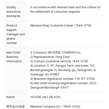
Quality
In accordance with relevant laws and the criteria for
assurance
the settlement of consumer disputes
standards
Product
Weverse Shop Customer Center : 1544-0790
support
manager and
phone
number
Mail Order
1) Company: WEVERSE COMPANY Inc.
Business
2) Representative: Yang Zooil
Information
3) Contact (customer service): 1544-0790
4) Location: C, 6F, Pangyo Tech-one tower, 131,
Bundangnaegok-ro, Bundang-gu, Seongnam-si,
Gyeonggi-do, KOREA
5) Business registration number: 716-87-01158
6) Mail order business registration number: 2022-
SeongnamBundangA-0557
Name
HOODIE ver.2 (BLACK)
商号名/代表者
Weverse Company Inc. / YANG ZOOIL