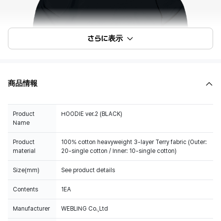
さらに表示
商品情報
Product
HOODIE ver.2 (BLACK)
Name
Product
100% cotton heavyweight 3-layer Terry fabric (Outer:
material
20-single cotton / Inner: 10-single cotton)
Size(mm)
See product details
Contents
1EA
Manufacturer
WEBLING Co.,Ltd