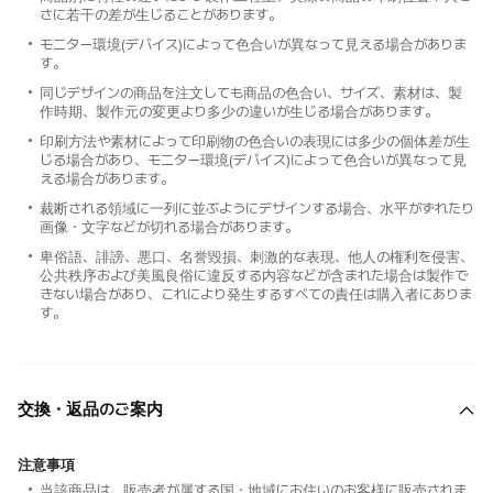
さに若干の差が生じることがあります。
モニター環境(デバイス)によって色合いが異なって見える場合がありま
す。
同じデザインの商品を注文しても商品の色合い、サイズ、素材は、製
作時期、製作元の変更より多少の違いが生じる場合があります。
印刷方法や素材によって印刷物の色合いの表現には多少の個体差が生
じる場合があり、モニター環境(デバイス)によって色合いが異なって見
える場合があります。
裁断される領域に一列に並ぶようにデザインする場合、水平がずれたり
画像・文字などが切れる場合があります。
卑俗語、誹謗、悪口、名誉毀損、刺激的な表現、他人の権利を侵害、
公共秩序および美風良俗に違反する内容などが含まれた場合は製作で
きない場合があり、これにより発生するすべての責任は購入者にありま
す。
交換・返品のご案内
注意事項
当該商品は、販売者が属する国・地域にお住いのお客様に販売されま