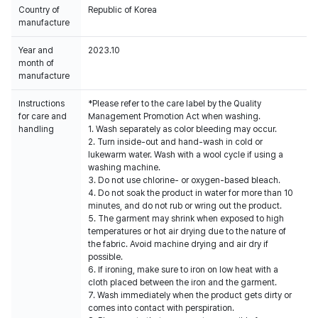
Country of
Republic of Korea
manufacture
Year and
2023.10
month of
manufacture
Instructions
*Please refer to the care label by the Quality
for care and
Management Promotion Act when washing.
handling
1. Wash separately as color bleeding may occur.
2. Turn inside-out and hand-wash in cold or
lukewarm water. Wash with a wool cycle if using a
washing machine.
3. Do not use chlorine- or oxygen-based bleach.
4. Do not soak the product in water for more than 10
minutes, and do not rub or wring out the product.
5. The garment may shrink when exposed to high
temperatures or hot air drying due to the nature of
the fabric. Avoid machine drying and air dry if
possible.
6. If ironing, make sure to iron on low heat with a
cloth placed between the iron and the garment.
7. Wash immediately when the product gets dirty or
comes into contact with perspiration.