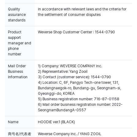
Quality
In accordance with relevant laws and the criteria for
assurance
the settlement of consumer disputes
standards
Product
Weverse Shop Customer Center : 1544-0790
support
manager and
phone
number
Mail Order
1) Company: WEVERSE COMPANY Inc.
Business
2) Representative: Yang Zooil
Information
3) Contact (customer service): 1544-0790
4) Location: C, 6F, Pangyo Tech-one tower, 131,
Bundangnaegok-ro, Bundang-gu, Seongnam-si,
Gyeonggi-do, KOREA
5) Business registration number: 716-87-01158
6) Mail order business registration number: 2022-
SeongnamBundangA-0557
Name
HOODIE ver.1 (BLACK)
商号名/代表者
Weverse Company Inc. / YANG ZOOIL