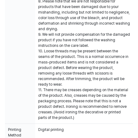
8. Please note that we are not responsible for
products that have been damaged due to your
mishandling, including but not limited to negligence,
color loss through use of the bleach, and product
deformation and shrinking through incorrect washing
and drying.
9. We will not provide compensation for the damaged
product if you have not followed the washing
instructions on the care label.
10. Loose threads may be present between the
seams of the product. This is a normal occurrence in
mass-produced items and is not considered a
product defect. Before wearing the product,
removing any loose threads with scissors is
recommended. After trimming, the product will be
ready to wear.
11. There may be creases depending on the material
of the product. Also, creases may be caused by the
packaging process. Please note that this is not a
product defect. Ironing is recommended to remove
creases. (Avoid ironing the decorative or printed
parts of the product.)
Printing
Digital printing
Method