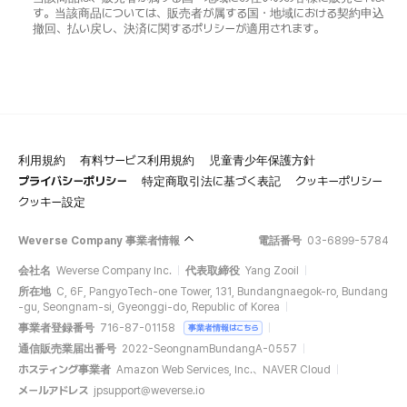
す。当該商品については、販売者が属する国・地域における契約申込
撤回、払い戻し、決済に関するポリシーが適用されます。
利用規約
有料サービス利用規約
児童青少年保護方針
プライバシーポリシー
特定商取引法に基づく表記
クッキーポリシー
クッキー設定
Weverse Company 事業者情報
電話番号
03-6899-5784
会社名
Weverse Company Inc.
代表取締役
Yang Zooil
所在地
C, 6F, PangyoTech-one Tower, 131, Bundangnaegok-ro, Bundang
-gu, Seongnam-si, Gyeonggi-do, Republic of Korea
事業者登録番号
716-87-01158
事業者情報はこちら
通信販売業届出番号
2022-SeongnamBundangA-0557
ホスティング事業者
Amazon Web Services, Inc.、NAVER Cloud
メールアドレス
jpsupport@weverse.io