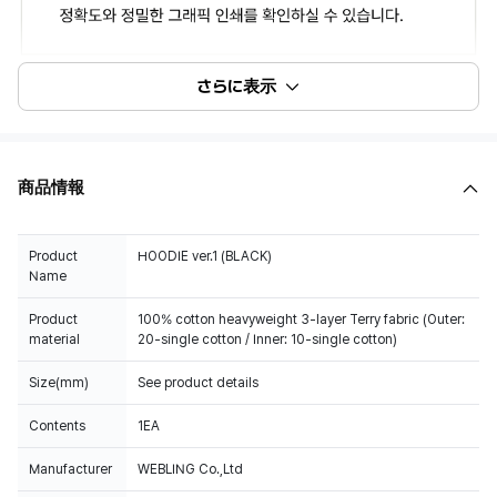
さらに表示
商品情報
Product
HOODIE ver.1 (BLACK)
Name
Product
100% cotton heavyweight 3-layer Terry fabric (Outer:
material
20-single cotton / Inner: 10-single cotton)
Size(mm)
See product details
Contents
1EA
Manufacturer
WEBLING Co.,Ltd