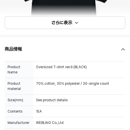
さらに表示
商品情報
Product
Oversized T-shirt ver.9 (BLACK)
Name
Product
70% cotton, 30% polyester / 30-single count
material
Size(mm)
See product details
Contents
1EA
Manufacturer
WEBLING Co.,Ltd