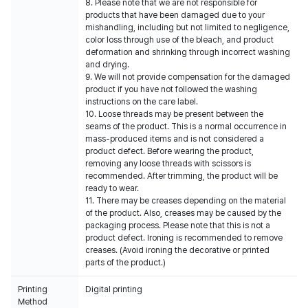
8. Please note that we are not responsible for
products that have been damaged due to your
mishandling, including but not limited to negligence,
color loss through use of the bleach, and product
deformation and shrinking through incorrect washing
and drying.
9. We will not provide compensation for the damaged
product if you have not followed the washing
instructions on the care label.
10. Loose threads may be present between the
seams of the product. This is a normal occurrence in
mass-produced items and is not considered a
product defect. Before wearing the product,
removing any loose threads with scissors is
recommended. After trimming, the product will be
ready to wear.
11. There may be creases depending on the material
of the product. Also, creases may be caused by the
packaging process. Please note that this is not a
product defect. Ironing is recommended to remove
creases. (Avoid ironing the decorative or printed
parts of the product.)
Printing
Digital printing
Method