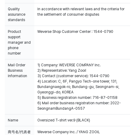
Quality
In accordance with relevant laws and the criteria for
assurance
the settlement of consumer disputes
standards
Product
Weverse Shop Customer Center : 1544-0790
support
manager and
phone
number
Mail Order
1) Company: WEVERSE COMPANY Inc.
Business
2) Representative: Yang Zooil
Information
3) Contact (customer service): 1544-0790
4) Location: C, 6F, Pangyo Tech-one tower, 131,
Bundangnaegok-ro, Bundang-gu, Seongnam-si,
Gyeonggi-do, KOREA
5) Business registration number: 716-87-01158
6) Mail order business registration number: 2022-
SeongnamBundangA-0557
Name
Oversized T-shirt ver.9 (BLACK)
商号名/代表者
Weverse Company Inc. / YANG ZOOIL