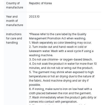
Country of
Republic of Korea
manufacture
Year and
2023.10
month of
manufacture
Instructions
*Please refer to the care label by the Quality
for care and
Management Promotion Act when washing.
handling
1. Wash separately as color bleeding may occur.
2. Turn inside-out and hand-wash in cold or
lukewarm water. Wash with a wool cycle if using a
washing machine.
3. Do not use chlorine- or oxygen-based bleach.
4. Do not soak the product in water for more than 10
minutes, and do not rub or wring out the product.
5. The garment may shrink when exposed to high
temperatures or hot air drying due to the nature of
the fabric. Avoid machine drying and air dry if
possible.
6. If ironing, make sure to iron on low heat with a
cloth placed between the iron and the garment.
7. Wash immediately when the product gets dirty or
comes into contact with perspiration.