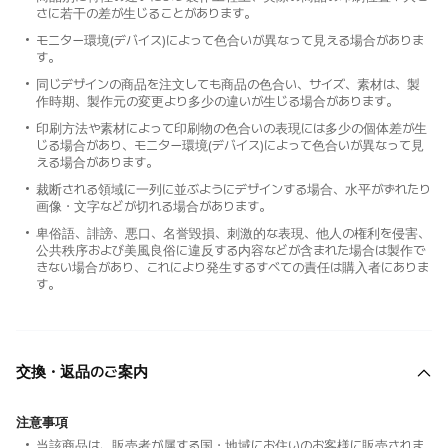
さに若干の差が生じることがあります。
モニター環境(デバイス)によって色合いが異なって見える場合がありま
す。
同じデザインの商品を注文しても商品の色合い、サイズ、素材は、製
作時期、製作元の変更より多少の違いが生じる場合があります。
印刷方法や素材によって印刷物の色合いの表現には多少の個体差が生
じる場合があり、モニター環境(デバイス)によって色合いが異なって見
える場合があります。
裁断される領域に一列に並ぶようにデザインする場合、水平がずれたり
画像・文字などが切れる場合があります。
卑俗語、誹謗、悪口、名誉毀損、刺激的な表現、他人の権利を侵害、
公共秩序および美風良俗に違反する内容などが含まれた場合は製作で
きない場合があり、これにより発生するすべての責任は購入者にありま
す。
交換・返品のご案内
注意事項
当該商品は、販売者が属する国・地域にお住いのお客様に販売されま