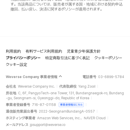
す。当該商品については、販売者が属する国・地域における契約申込
撤回、払い戻し、決済に関するポリシーが適用されます。
利用規約
有料サービス利用規約
児童青少年保護方針
プライバシーポリシー
特定商取引法に基づく表記
クッキーポリシー
クッキー設定
Weverse Company 事業者情報
電話番号
03-6899-5784
会社名
Weverse Company Inc.
代表取締役
Yang Zooil
所在地
C, 6F, PangyoTech-one Tower, 131, Bundangnaegok-ro, Bundang
-gu, Seongnam-si, Gyeonggi-do, Republic of Korea
事業者登録番号
716-87-01158
事業者情報はこちら
通信販売業届出番号
2022-SeongnamBundangA-0557
ホスティング事業者
Amazon Web Services, Inc.、NAVER Cloud
メールアドレス
jpsupport@weverse.io