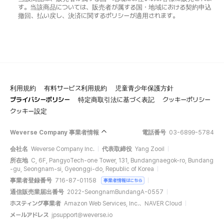
す。当該商品については、販売者が属する国・地域における契約申込
撤回、払い戻し、決済に関するポリシーが適用されます。
利用規約
有料サービス利用規約
児童青少年保護方針
プライバシーポリシー
特定商取引法に基づく表記
クッキーポリシー
クッキー設定
Weverse Company 事業者情報
電話番号
03-6899-5784
会社名
Weverse Company Inc.
代表取締役
Yang Zooil
所在地
C, 6F, PangyoTech-one Tower, 131, Bundangnaegok-ro, Bundang
-gu, Seongnam-si, Gyeonggi-do, Republic of Korea
事業者登録番号
716-87-01158
事業者情報はこちら
通信販売業届出番号
2022-SeongnamBundangA-0557
ホスティング事業者
Amazon Web Services, Inc.、NAVER Cloud
メールアドレス
jpsupport@weverse.io