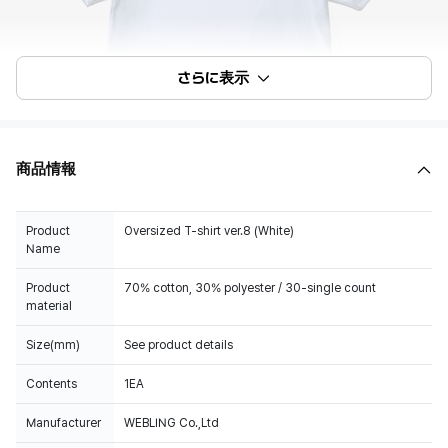
さらに表示
商品情報
Product
Oversized T-shirt ver.8 (White)
Name
Product
70% cotton, 30% polyester / 30-single count
material
Size(mm)
See product details
Contents
1EA
Manufacturer
WEBLING Co.,Ltd