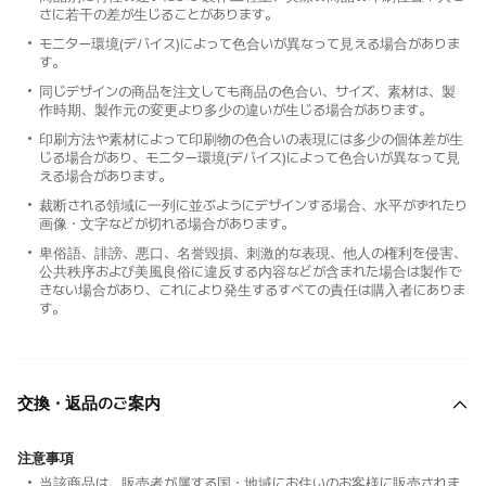
さに若干の差が生じることがあります。
モニター環境(デバイス)によって色合いが異なって見える場合がありま
す。
同じデザインの商品を注文しても商品の色合い、サイズ、素材は、製
作時期、製作元の変更より多少の違いが生じる場合があります。
印刷方法や素材によって印刷物の色合いの表現には多少の個体差が生
じる場合があり、モニター環境(デバイス)によって色合いが異なって見
える場合があります。
裁断される領域に一列に並ぶようにデザインする場合、水平がずれたり
画像・文字などが切れる場合があります。
卑俗語、誹謗、悪口、名誉毀損、刺激的な表現、他人の権利を侵害、
公共秩序および美風良俗に違反する内容などが含まれた場合は製作で
きない場合があり、これにより発生するすべての責任は購入者にありま
す。
交換・返品のご案内
注意事項
当該商品は、販売者が属する国・地域にお住いのお客様に販売されま