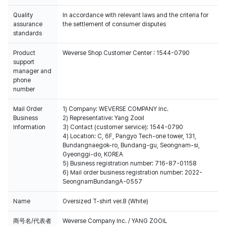
Quality
In accordance with relevant laws and the criteria for
assurance
the settlement of consumer disputes
standards
Product
Weverse Shop Customer Center : 1544-0790
support
manager and
phone
number
Mail Order
1) Company: WEVERSE COMPANY Inc.
Business
2) Representative: Yang Zooil
Information
3) Contact (customer service): 1544-0790
4) Location: C, 6F, Pangyo Tech-one tower, 131,
Bundangnaegok-ro, Bundang-gu, Seongnam-si,
Gyeonggi-do, KOREA
5) Business registration number: 716-87-01158
6) Mail order business registration number: 2022-
SeongnamBundangA-0557
Name
Oversized T-shirt ver.8 (White)
商号名/代表者
Weverse Company Inc. / YANG ZOOIL