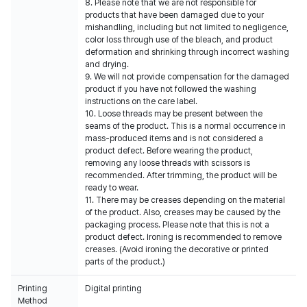
8. Please note that we are not responsible for
products that have been damaged due to your
mishandling, including but not limited to negligence,
color loss through use of the bleach, and product
deformation and shrinking through incorrect washing
and drying.
9. We will not provide compensation for the damaged
product if you have not followed the washing
instructions on the care label.
10. Loose threads may be present between the
seams of the product. This is a normal occurrence in
mass-produced items and is not considered a
product defect. Before wearing the product,
removing any loose threads with scissors is
recommended. After trimming, the product will be
ready to wear.
11. There may be creases depending on the material
of the product. Also, creases may be caused by the
packaging process. Please note that this is not a
product defect. Ironing is recommended to remove
creases. (Avoid ironing the decorative or printed
parts of the product.)
Printing
Digital printing
Method