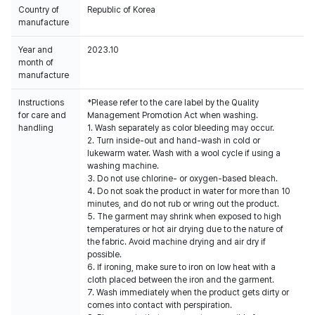
Country of
Republic of Korea
manufacture
Year and
2023.10
month of
manufacture
Instructions
*Please refer to the care label by the Quality
for care and
Management Promotion Act when washing.
handling
1. Wash separately as color bleeding may occur.
2. Turn inside-out and hand-wash in cold or
lukewarm water. Wash with a wool cycle if using a
washing machine.
3. Do not use chlorine- or oxygen-based bleach.
4. Do not soak the product in water for more than 10
minutes, and do not rub or wring out the product.
5. The garment may shrink when exposed to high
temperatures or hot air drying due to the nature of
the fabric. Avoid machine drying and air dry if
possible.
6. If ironing, make sure to iron on low heat with a
cloth placed between the iron and the garment.
7. Wash immediately when the product gets dirty or
comes into contact with perspiration.