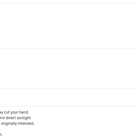
ay cut your hand.
d direct sunlight.
 originally intended.
t.