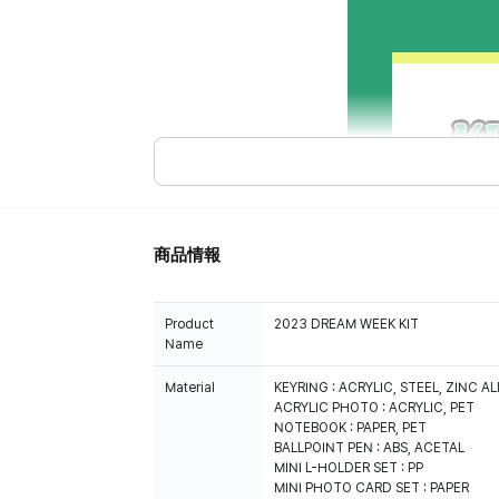
商品情報
Product
2023 DREAM WEEK KIT
Name
Material
KEYRING : ACRYLIC, STEEL, ZINC A
ACRYLIC PHOTO : ACRYLIC, PET
NOTEBOOK : PAPER, PET
BALLPOINT PEN : ABS, ACETAL
MINI L-HOLDER SET : PP
MINI PHOTO CARD SET : PAPER