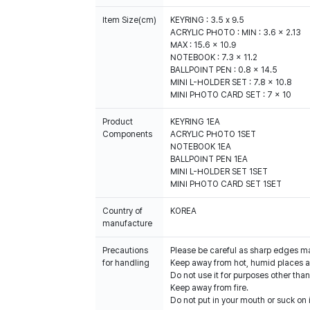
Item Size(cm)
KEYRING : 3.5 x 9.5
ACRYLIC PHOTO : MIN : 3.6 x 2.13
MAX : 15.6 x 10.9
NOTEBOOK : 7.3 x 11.2
BALLPOINT PEN : 0.8 x 14.5
MINI L-HOLDER SET : 7.8 x 10.8
MINI PHOTO CARD SET : 7 x 10
Product
KEYRING 1EA
Components
ACRYLIC PHOTO 1SET
NOTEBOOK 1EA
BALLPOINT PEN 1EA
MINI L-HOLDER SET 1SET
MINI PHOTO CARD SET 1SET
Country of
KOREA
manufacture
Precautions
Please be careful as sharp edges m
for handling
Keep away from hot, humid places an
Do not use it for purposes other than
Keep away from fire.
Do not put in your mouth or suck on i