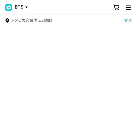
BTS
アメリカ合衆国にお届け
変更
Weverse Shop - All Things for Fans!
世界中のファンのためのNo.1アーティスト公式グッズストア！グ