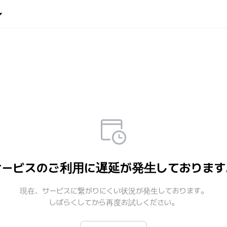
Weverse Shop - All 
世界中のファンのためのNo.1
サービスのご利用に遅延が発生しております
現在、サービスに繋がりにくい状況が発生しております。

しばらくしてから再度お試しください。