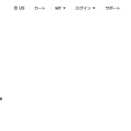
US
カート
MY
ログイン
サポート
Things for Fans!
アーティスト公式グッズストア！グロバール公式ファンクラブのメンバ
。