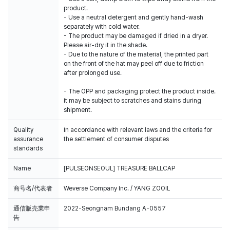
product.
- Use a neutral detergent and gently hand-wash
separately with cold water.
- The product may be damaged if dried in a dryer.
Please air-dry it in the shade.
- Due to the nature of the material, the printed part
on the front of the hat may peel off due to friction
after prolonged use.
- The OPP and packaging protect the product inside.
It may be subject to scratches and stains during
shipment.
Quality
In accordance with relevant laws and the criteria for
assurance
the settlement of consumer disputes
standards
Name
[PULSEONSEOUL] TREASURE BALLCAP
商号名/代表者
Weverse Company Inc. / YANG ZOOIL
通信販売業申
2022-Seongnam Bundang A-0557
告