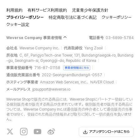
利用規約
有料サービス利用規約
児童青少年保護方針
プライバシーポリシー
特定商取引法に基づく表記
クッキーポリシー
クッキー設定
Weverse Company 事業者情報
電話番号
03-6899-5784
会社名
Weverse Company Inc.
代表取締役
Yang Zooil
所在地
C, 6F, PangyoTech-one Tower, 131, Bundangnaegok-ro, Bundang
-gu, Seongnam-si, Gyeonggi-do, Republic of Korea
事業者登録番号
716-87-01158
事業者情報はこちら
通信販売業届出番号
2022-SeongnamBundangA-0557
ホスティング事業者
Amazon Web Services, Inc.、NAVER Cloud
メールアドレス
jpsupport@weverse.io
Weverse Shopで販売される商品には、Weverse Shopにパートナー登録してい
る個別販売者が販売する商品が含まれています。個別販売者が販売する商品に
ついては、Weverse Company Inc.は通信販売の仲介者として通信販売の当事
者ではなく、登録された商品の情報および取引に関して一切の責任を負いませ
ん。
アプリダウンロードはこちら