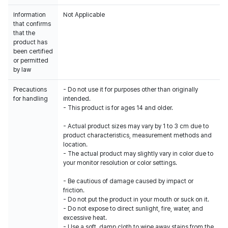
Information
Not Applicable
that confirms
that the
product has
been certified
or permitted
by law
Precautions
- Do not use it for purposes other than originally
for handling
intended.
- This product is for ages 14 and older.
- Actual product sizes may vary by 1 to 3 cm due to
product characteristics, measurement methods and
location.
- The actual product may slightly vary in color due to
your monitor resolution or color settings.
- Be cautious of damage caused by impact or
friction.
- Do not put the product in your mouth or suck on it.
- Do not expose to direct sunlight, fire, water, and
excessive heat.
- Use a soft, damp cloth to wipe away stains from the