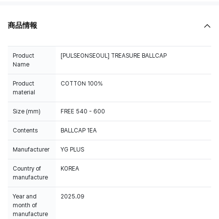
商品情報
Product
[PULSEONSEOUL] TREASURE BALLCAP
Name
Product
COTTON 100%
material
Size (mm)
FREE 540 - 600
Contents
BALLCAP 1EA
Manufacturer
YG PLUS
Country of
KOREA
manufacture
Year and
2025.09
month of
manufacture