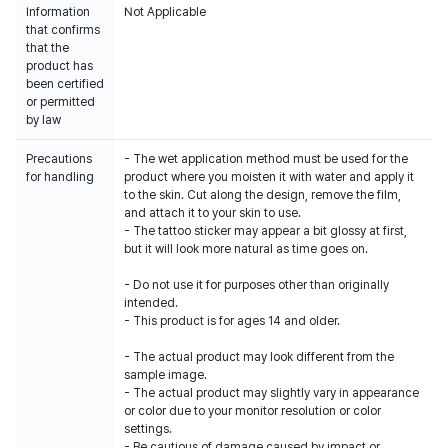
Information
Not Applicable
that confirms
that the
product has
been certified
or permitted
by law
Precautions
- The wet application method must be used for the
for handling
product where you moisten it with water and apply it
to the skin. Cut along the design, remove the film,
and attach it to your skin to use.
- The tattoo sticker may appear a bit glossy at first,
but it will look more natural as time goes on.
- Do not use it for purposes other than originally
intended.
- This product is for ages 14 and older.
- The actual product may look different from the
sample image.
- The actual product may slightly vary in appearance
or color due to your monitor resolution or color
settings.
- Be cautious of damage caused by impact or