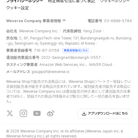
プライバシーポリシー
特定商取引法に基づく表記
クッキーポリシー
クッキー設定
Weverse Company 事業者情報
電話番号
03-6899-5784
会社名
Weverse Company Inc.
代表取締役
Yang Zooil
所在地
C, 6F, PangyoTech-one Tower, 131, Bundangnaegok-ro, Bundang
-gu, Seongnam-si, Gyeonggi-do, Republic of Korea
事業者登録番号
716-87-01158
事業者情報はこちら
通信販売業届出番号
2022-SeongnamBundangA-0557
ホスティング事業者
Amazon Web Services, Inc.、NAVER Cloud
メールアドレス
jpsupport@weverse.io
Weverse Shopで販売される商品には、Weverse Shopにパートナー登録してい
る個別販売者が販売する商品が含まれています。個別販売者が販売する商品に
ついては、Weverse Company Inc.は通信販売の仲介者として通信販売の当事
者ではなく、登録された商品の情報および取引に関して一切の責任を負いませ
ん。
アプリダウンロードはこちら
©
2026 Weverse Company Inc. or its affiliates (Weverse Japan Inc. &
Weverse America Inc.) all rights reserved.