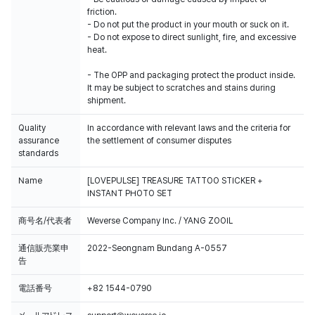
friction.
- Do not put the product in your mouth or suck on it.
- Do not expose to direct sunlight, fire, and excessive
heat.
- The OPP and packaging protect the product inside.
It may be subject to scratches and stains during
shipment.
Quality
In accordance with relevant laws and the criteria for
assurance
the settlement of consumer disputes
standards
Name
[LOVEPULSE] TREASURE TATTOO STICKER +
INSTANT PHOTO SET
商号名/代表者
Weverse Company Inc. / YANG ZOOIL
通信販売業申
2022-Seongnam Bundang A-0557
告
電話番号
+82 1544-0790