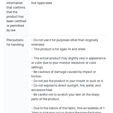
Information
Not Applicable
that confirms
that the
product has
been certified
or permitted
by law
Precautions
- Do not use it for purposes other than originally
for handling
intended.
- This product is for ages 14 and older.
- The actual product may slightly vary in appearance
or color due to your monitor resolution or color
settings.
- Be cautious of damage caused by impact or
friction.
- Do not put the product in your mouth or suck on it.
- Do not expose to direct sunlight, fire, water, and
excessive heat.
- Be careful not to scratch your skin on the sharp
parts of the product.
- Due to the nature of the fabric, fine air bubbles of 1-
2mm in size may occur during the manufacturing