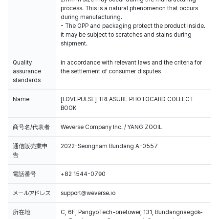
process. This is a natural phenomenon that occurs
during manufacturing.
- The OPP and packaging protect the product inside.
It may be subject to scratches and stains during
shipment.
Quality
In accordance with relevant laws and the criteria for
assurance
the settlement of consumer disputes
standards
Name
[LOVEPULSE] TREASURE PHOTOCARD COLLECT
BOOK
商号名/代表者
Weverse Company Inc. / YANG ZOOIL
通信販売業申
2022-Seongnam Bundang A-0557
告
電話番号
+82 1544-0790
メールアドレス
support@weverse.io
所在地
C, 6F, PangyoTech-onetower, 131, Bundangnaegok-