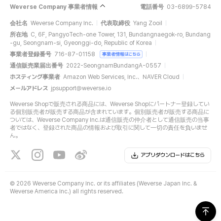
Weverse Company 事業者情報
電話番号
03-6899-5784
会社名
Weverse Company Inc.
代表取締役
Yang Zooil
所在地
C, 6F, PangyoTech-one Tower, 131, Bundangnaegok-ro, Bundang
-gu, Seongnam-si, Gyeonggi-do, Republic of Korea
事業者登録番号
716-87-01158
事業者情報はこちら
通信販売業届出番号
2022-SeongnamBundangA-0557
ホスティング事業者
Amazon Web Services, Inc.、NAVER Cloud
メールアドレス
jpsupport@weverse.io
Weverse Shopで販売される商品には、Weverse Shopにパートナー登録してい
る個別販売者が販売する商品が含まれています。個別販売者が販売する商品に
ついては、Weverse Company Inc.は通信販売の仲介者として通信販売の当事
者ではなく、登録された商品の情報および取引に関して一切の責任を負いませ
ん。
アプリダウンロードはこちら
©
2026 Weverse Company Inc. or its affiliates (Weverse Japan Inc. &
Weverse America Inc.) all rights reserved.