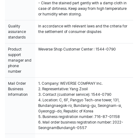
- Clean the stained part gently with a damp cloth in
case of dirtiness. Keep away from high temperature
or humidity when storing.
Quality
In accordance with relevant laws and the criteria for
assurance
the settlement of consumer disputes
standards
Product
Weverse Shop Customer Center : 1544-0790
support
manager and
phone
number
Mail Order
1. Company: WEVERSE COMPANY Inc.
Business
2. Representative: Yang Zooil
Information
3. Contact (customer service): 1544-0790
4. Location: C, 6F, Pangyo Tech-one tower, 131,
Bundangnaegok-ro, Bundang-gu, Seongnam-si,
Gyeonggi-do, Republic of Korea
5. Business registration number: 716-87-01158
6. Mail order business registration number: 2022-
SeongnamBundangA-0557