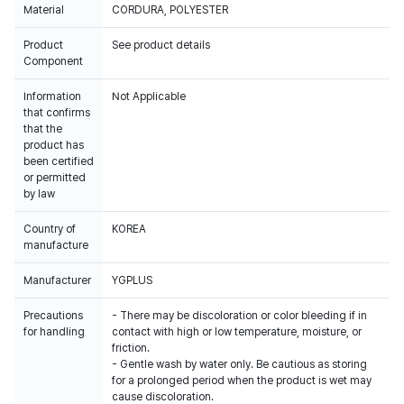
Material
CORDURA, POLYESTER
Product
See product details
Component
Information
Not Applicable
that confirms
that the
product has
been certified
or permitted
by law
Country of
KOREA
manufacture
Manufacturer
YGPLUS
Precautions
- There may be discoloration or color bleeding if in
for handling
contact with high or low temperature, moisture, or
friction.
- Gentle wash by water only. Be cautious as storing
for a prolonged period when the product is wet may
cause discoloration.