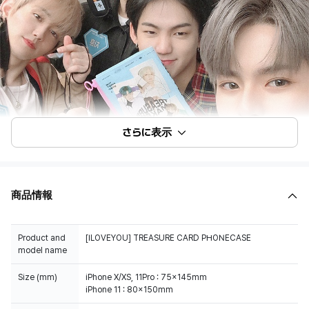
さらに表示
商品情報
Product and
[ILOVEYOU] TREASURE CARD PHONECASE
model name
Size (mm)
iPhone X/XS, 11Pro : 75x145mm
iPhone 11 : 80x150mm