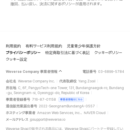
撤回、払い戻し、決済に関するポリシーが適用されます。
利用規約
有料サービス利用規約
児童青少年保護方針
プライバシーポリシー
特定商取引法に基づく表記
クッキーポリシー
クッキー設定
Weverse Company 事業者情報
電話番号
03-6899-5784
会社名
Weverse Company Inc.
代表取締役
Yang Zooil
所在地
C, 6F, PangyoTech-one Tower, 131, Bundangnaegok-ro, Bundang
-gu, Seongnam-si, Gyeonggi-do, Republic of Korea
事業者登録番号
716-87-01158
事業者情報はこちら
通信販売業届出番号
2022-SeongnamBundangA-0557
ホスティング事業者
Amazon Web Services, Inc.、NAVER Cloud
メールアドレス
jpsupport@weverse.io
Weverse Shopで販売される商品には、Weverse Shopにパートナー登録してい