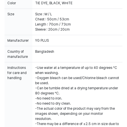
Color
TIE DYE, BLACK, WHITE
Size
Size : M / L
Chest : 50cm / 53cm
Length : 70cm / 73cm
Sleeve : 20cm / 20cm
Manufacturer
YG PLUS
Country of
Bangladesh
manufacture
Instructions
-Use water at a temperature of up to 40 degrees °C
for care and
when washing.
handling
-Oxygen bleach can be used/Chlorine bleach cannot
be used.
-Can be tumble dried at a drying temperature under
80 degrees °C.
-No need to iron.
-No need to dry clean.
-The actual color of the product may vary from the
images shown, depending on your monitor
resolution.
-There may be a difference of ±2.5 cm in size due to