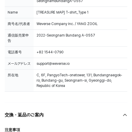
SeongnamBundangA-0557
Name
[TREASURE MAP] T-shirt_Type 1
商号名/代表者
Weverse Company Inc. / YANG ZOOIL
通信販売業申
2022-Seongnam Bundang A-0557
告
電話番号
+82 1544-0790
メールアドレス
support@weverse.io
所在地
C, 6F, PangyoTech-onetower, 131, Bundangnaegok-
ro, Bundang-gu, Seongnam-si, Gyeonggi-do,
Republic of Korea
交換・返品のご案内
注意事項