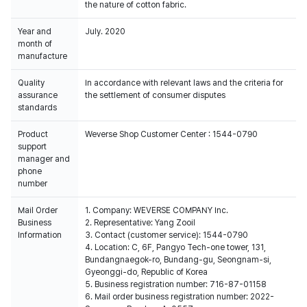
the nature of cotton fabric.
Year and
July. 2020
month of
manufacture
Quality
In accordance with relevant laws and the criteria for
assurance
the settlement of consumer disputes
standards
Product
Weverse Shop Customer Center : 1544-0790
support
manager and
phone
number
Mail Order
1. Company: WEVERSE COMPANY Inc.
Business
2. Representative: Yang Zooil
Information
3. Contact (customer service): 1544-0790
4. Location: C, 6F, Pangyo Tech-one tower, 131,
Bundangnaegok-ro, Bundang-gu, Seongnam-si,
Gyeonggi-do, Republic of Korea
5. Business registration number: 716-87-01158
6. Mail order business registration number: 2022-