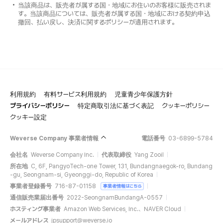
当該商品は、販売者が属する国・地域にお住いのお客様に販売されま
す。当該商品については、販売者が属する国・地域における契約申込
撤回、払い戻し、決済に関するポリシーが適用されます。
利用規約
有料サービス利用規約
児童青少年保護方針
プライバシーポリシー
特定商取引法に基づく表記
クッキーポリシー
クッキー設定
Weverse Company 事業者情報
電話番号
03-6899-5784
会社名
Weverse Company Inc.
代表取締役
Yang Zooil
所在地
C, 6F, PangyoTech-one Tower, 131, Bundangnaegok-ro, Bundang
-gu, Seongnam-si, Gyeonggi-do, Republic of Korea
事業者登録番号
716-87-01158
事業者情報はこちら
通信販売業届出番号
2022-SeongnamBundangA-0557
ホスティング事業者
Amazon Web Services, Inc.、NAVER Cloud
メールアドレス
jpsupport@weverse.io