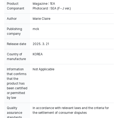
Product
Magazine : 1EA
Componant
Photocard : 5EA (F~J ver.)
Author
Marie Claire
Publishing
mck
company
Release date
2025. 3. 21
Country of
KOREA
manufacture
Information
Not Applicable
that confirms
that the
product has
been certified
or permitted
by law
Quality
In accordance with relevant laws and the criteria for
assurance
the settlement of consumer disputes
standards