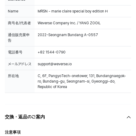
Name
MRSN - marie claire special boy edition H
商号名/代表者
Weverse Company Inc. / YANG ZOOIL
通信販売業申
2022-Seongnam Bundang A-0557
告
電話番号
+82 1544-0790
メールアドレス
support@weverse.io
所在地
C, 6F, PangyoTech-onetower, 131, Bundangnaegok-
ro, Bundang-gu, Seongnam-si, Gyeonggi-do,
Republic of Korea
交換・返品のご案内
注意事項