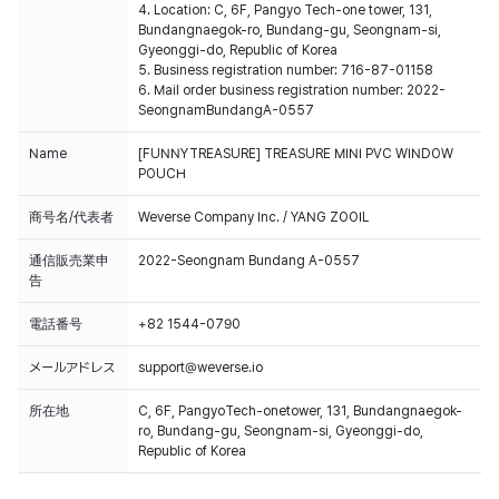
4. Location: C, 6F, Pangyo Tech-one tower, 131,
Bundangnaegok-ro, Bundang-gu, Seongnam-si,
Gyeonggi-do, Republic of Korea
5. Business registration number: 716-87-01158
6. Mail order business registration number: 2022-
SeongnamBundangA-0557
Name
[FUNNYTREASURE] TREASURE MINI PVC WINDOW
POUCH
商号名/代表者
Weverse Company Inc. / YANG ZOOIL
通信販売業申
2022-Seongnam Bundang A-0557
告
電話番号
+82 1544-0790
メールアドレス
support@weverse.io
所在地
C, 6F, PangyoTech-onetower, 131, Bundangnaegok-
ro, Bundang-gu, Seongnam-si, Gyeonggi-do,
Republic of Korea