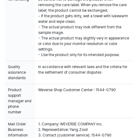
removing the care label. When you remove the care
label, the product cannot be exchanged.
- If the product gets dirty, wet a towel with lukewarm
water and wipe clean.
- The actual product may look different from the
sample image.
- The actual product may slightly vary in appearance
or color due to your monitor resolution or color
settings.
- Use the product only for its intended purpose.
Quality
In accordance with relevant laws and the criteria for
assurance
the settlement of consumer disputes
standards
Product
Weverse Shop Customer Center : 1544-0790
support
manager and
phone
number
Mail Order
1. Company: WEVERSE COMPANY Inc.
Business
2. Representative: Yang Zooil
Information
3. Contact (customer service): 1544-0790