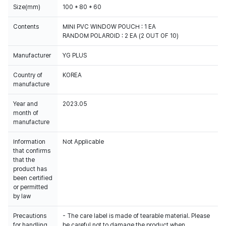
Size(mm)
100 * 80 * 60
Contents
MINI PVC WINDOW POUCH : 1 EA
RANDOM POLAROID : 2 EA (2 OUT OF 10)
Manufacturer
YG PLUS
Country of
KOREA
manufacture
Year and
2023.05
month of
manufacture
Information
Not Applicable
that confirms
that the
product has
been certified
or permitted
by law
Precautions
- The care label is made of tearable material. Please
for handling
be careful not to damage the product when