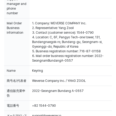
manager and
phone
number
Mail Order
1. Company: WEVERSE COMPANY Inc.
Business
2. Representative: Yang Zooil
Information
3. Contact (customer service): 1544-0790
4. Location: C, 6F, Pangyo Tech-one tower, 131,
Bundangnaegok-ro, Bundang-gu, Seongnam-si,
Gyeonggi-do, Republic of Korea
5. Business registration number: 716-87-01158
6. Mail order business registration number: 2022-
SeongnamBundangA-0557
Name
Keyring
商号名/代表者
Weverse Company Inc. / YANG ZOOIL
通信販売業申
2022-Seongnam Bundang A-0557
告
電話番号
+82 1544-0790
メールアドレス
support@weverse.io