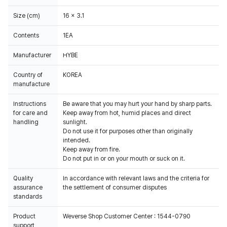
Size (cm)
16 x 3.1
Contents
1EA
Manufacturer
HYBE
Country of
KOREA
manufacture
Instructions
Be aware that you may hurt your hand by sharp parts.
for care and
Keep away from hot, humid places and direct
handling
sunlight.
Do not use it for purposes other than originally
intended.
Keep away from fire.
Do not put in or on your mouth or suck on it.
Quality
In accordance with relevant laws and the criteria for
assurance
the settlement of consumer disputes
standards
Product
Weverse Shop Customer Center : 1544-0790
support