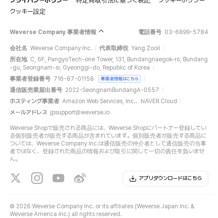
プライバシーポリシー
特定商取引法に基づく表記
クッキーポリシー
クッキー設定
Weverse Company 事業者情報
電話番号
03-6899-5784
会社名
Weverse Company Inc.
代表取締役
Yang Zooil
所在地
C, 6F, PangyoTech-one Tower, 131, Bundangnaegok-ro, Bundang
-gu, Seongnam-si, Gyeonggi-do, Republic of Korea
事業者登録番号
716-87-01158
事業者情報はこちら
通信販売業届出番号
2022-SeongnamBundangA-0557
ホスティング事業者
Amazon Web Services, Inc.、NAVER Cloud
メールアドレス
jpsupport@weverse.io
Weverse Shopで販売される商品には、Weverse Shopにパートナー登録してい
る個別販売者が販売する商品が含まれています。個別販売者が販売する商品に
ついては、Weverse Company Inc.は通信販売の仲介者として通信販売の当事
者ではなく、登録された商品の情報および取引に関して一切の責任を負いませ
ん。
アプリダウンロードはこちら
©
2026 Weverse Company Inc. or its affiliates (Weverse Japan Inc. &
Weverse America Inc.) all rights reserved.