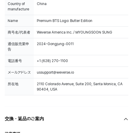
Country of
China
manufacture
Name
Premium BTS Logo: Butter Edition
商号名/代表者
Weverse America Inc. / MYOUNGSOON SUNG
通信販売業申
2024-Gongjung-0011
告
電話番号
+1 (628) 270-1100
メールアドレス
ussupport@weverse.io
所在地
2110 Colorado Avenue, Suite 200, Santa Monica, CA
90404, USA
交換・返品のご案内