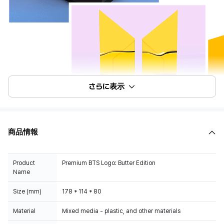
さらに表示
商品情報
Product
Premium BTS Logo: Butter Edition
Name
Size (mm)
178 * 114 * 80
Material
Mixed media - plastic, and other materials