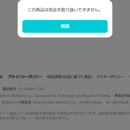
この商品は現在お取り扱いできません。
確認
針
プライバシーポリシー
特定商取引法に基づく表記
クッキーポリシー
電話番号
03-6899-5784
gok-ro, Bundang-gu, Seongnam-si, Gyeonggi-do, Republic of Korea
事業者登
ホスティング事業者
Amazon Web Services, Inc.、NAVER Cloud
メールアドレス
opにパートナー登録している個別販売者が販売する商品が含まれています。個別販売者が販売する商品
報および取引に関して一切の責任を負いません。