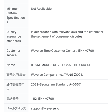
Minimum
Not Applicable
System
Specification
s
Quality
In accordance with relevant laws and the criteria for
assurance
the settlement of consumer disputes
standards
Customer
Weverse Shop Customer Center : 1544-0790
service
Name
BTS MEMORIES OF 2019-2020 BLU-RAY SET
商号名/代表者
Weverse Company Inc. / YANG ZOOIL
通信販売業申
2022-Seongnam Bundang A-0557
告
電話番号
+82 1544-0790
メールアドレス
support@weverse.io