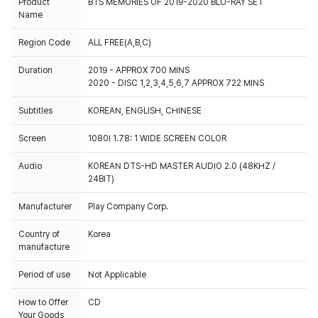
Product
BTS MEMORIES OF 2019-2020 BLU-RAY SET
Name
Region Code
ALL FREE(A,B,C)
Duration
2019 - APPROX 700 MINS
2020 - DISC 1,2,3,4,5,6,7 APPROX 722 MINS
Subtitles
KOREAN, ENGLISH, CHINESE
Screen
1080I 1.78: 1 WIDE SCREEN COLOR
Audio
KOREAN DTS-HD MASTER AUDIO 2.0 (48KHZ /
24BIT)
Manufacturer
Play Company Corp.
Country of
Korea
manufacture
Period of use
Not Applicable
How to Offer
CD
Your Goods