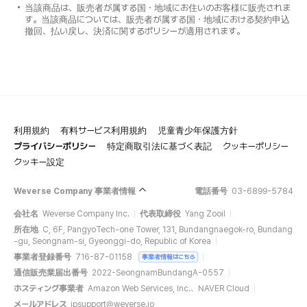
当該商品は、販売者が属する国・地域にお住いのお客様に販売されま
す。当該商品については、販売者が属する国・地域における契約申込
撤回、払い戻し、決済に関するポリシーが適用されます。
利用規約
有料サービス利用規約
児童青少年保護方針
プライバシーポリシー
特定商取引法に基づく表記
クッキーポリシー
クッキー設定
Weverse Company 事業者情報
電話番号
03-6899-5784
会社名
Weverse Company Inc.
代表取締役
Yang Zooil
所在地
C, 6F, PangyoTech-one Tower, 131, Bundangnaegok-ro, Bundang
-gu, Seongnam-si, Gyeonggi-do, Republic of Korea
事業者登録番号
716-87-01158
事業者情報はこちら
通信販売業届出番号
2022-SeongnamBundangA-0557
ホスティング事業者
Amazon Web Services, Inc.、NAVER Cloud
メールアドレス
jpsupport@weverse.io