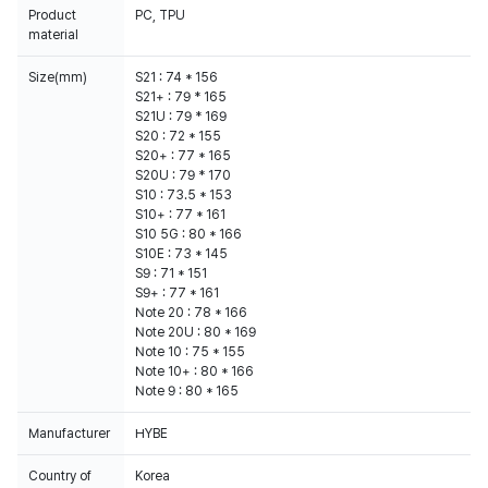
Product
PC, TPU
material
Size(mm)
S21 : 74 * 156
S21+ : 79 * 165
S21U : 79 * 169
S20 : 72 * 155
S20+ : 77 * 165
S20U : 79 * 170
S10 : 73.5 * 153
S10+ : 77 * 161
S10 5G : 80 * 166
S10E : 73 * 145
S9 : 71 * 151
S9+ : 77 * 161
Note 20 : 78 * 166
Note 20U : 80 * 169
Note 10 : 75 * 155
Note 10+ : 80 * 166
Note 9 : 80 * 165
Manufacturer
HYBE
Country of
Korea