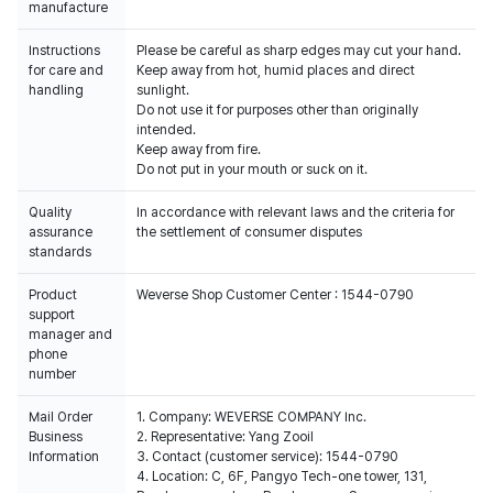
manufacture
Instructions
Please be careful as sharp edges may cut your hand.
for care and
Keep away from hot, humid places and direct
handling
sunlight.
Do not use it for purposes other than originally
intended.
Keep away from fire.
Do not put in your mouth or suck on it.
Quality
In accordance with relevant laws and the criteria for
assurance
the settlement of consumer disputes
standards
Product
Weverse Shop Customer Center : 1544-0790
support
manager and
phone
number
Mail Order
1. Company: WEVERSE COMPANY Inc.
Business
2. Representative: Yang Zooil
Information
3. Contact (customer service): 1544-0790
4. Location: C, 6F, Pangyo Tech-one tower, 131,