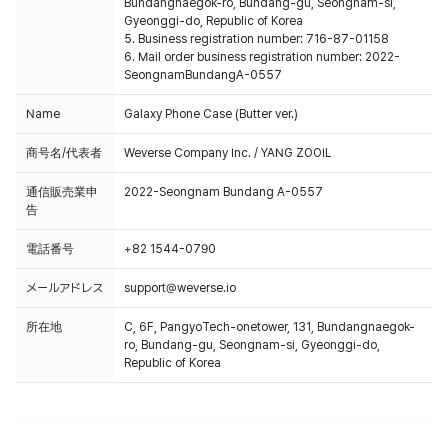
Bundangnaegok-ro, Bundang-gu, Seongnam-si,
Gyeonggi-do, Republic of Korea
5. Business registration number: 716-87-01158
6. Mail order business registration number: 2022-
SeongnamBundangA-0557
Name
Galaxy Phone Case (Butter ver.)
商号名/代表者
Weverse Company Inc. / YANG ZOOIL
通信販売業申
2022-Seongnam Bundang A-0557
告
電話番号
+82 1544-0790
メールアドレス
support@weverse.io
所在地
C, 6F, PangyoTech-onetower, 131, Bundangnaegok-
ro, Bundang-gu, Seongnam-si, Gyeonggi-do,
Republic of Korea