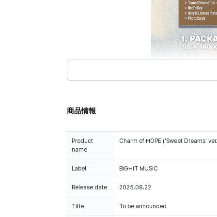
商品情報
Product
Charm of HOPE ('Sweet Dreams' ver.
name
Label
BIGHIT MUSIC
Release date
2025.08.22
Title
To be announced