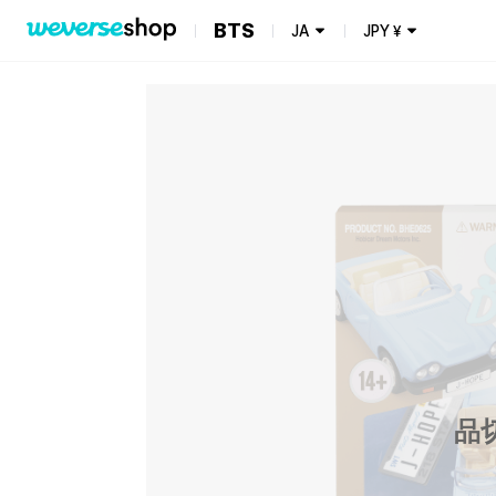
BTS
JA
JPY
¥
品