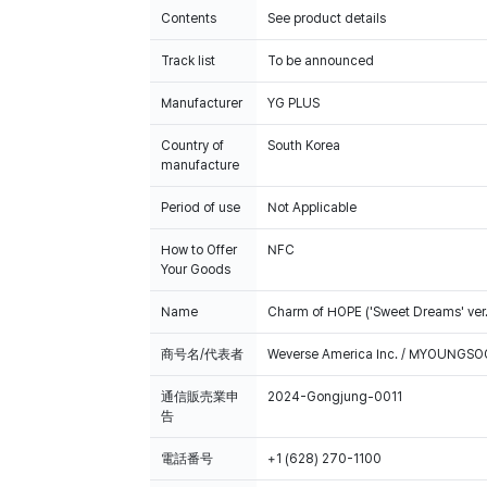
Contents
See product details
Track list
To be announced
Manufacturer
YG PLUS
Country of
South Korea
manufacture
Period of use
Not Applicable
How to Offer
NFC
Your Goods
Name
Charm of HOPE ('Sweet Dreams' ver.
商号名/代表者
Weverse America Inc. / MYOUNGS
通信販売業申
2024-Gongjung-0011
告
電話番号
+1 (628) 270-1100