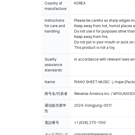
Country of
KOREA
manufacture
Instructions
Please be careful as sharp edges m
for care and
Keep away from hot, humid places an
handling
Do not use it for purposes other than
Keep away from fire.
Do not put in your mouth or suck on i
This product is not a toy.
Quality
In accordance with relevant laws and
assurance
standards
Name
PIANO SHEET MUSIC : j-hope (Pack
商号名/代表者
Weverse America Inc. / MYOUNGS
通信販売業申
2024-Gongjung-0011
告
電話番号
+1 (628) 270-1100
メールアドレス
ussupport@weverse.io