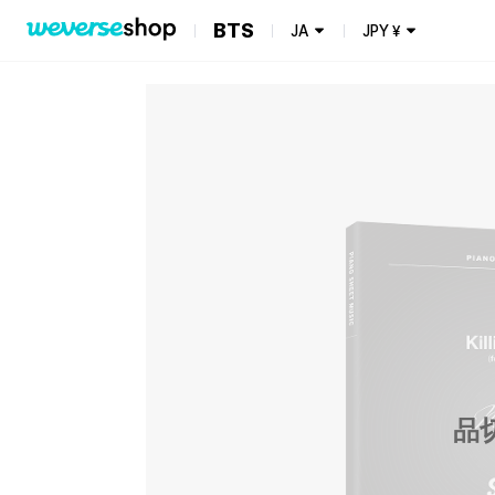
BTS
JA
JPY
¥
品