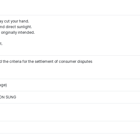
ay cut your hand.
d direct sunlight.
 originally intended.
t.
 the criteria for the settlement of consumer disputes
age)
OON SUNG