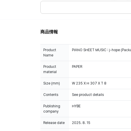
商品情報
Product
PIANO SHEET MUSIC : j-hope (Pack
Name
Product
PAPER
material
Size (mm)
W 235 X H 307 X T 8
Contents
See product details
Publishing
HYBE
company
Release date
2025. 8. 15