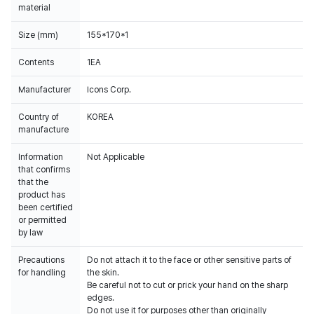
material
Size (mm)
155*170*1
Contents
1EA
Manufacturer
Icons Corp.
Country of
KOREA
manufacture
Information
Not Applicable
that confirms
that the
product has
been certified
or permitted
by law
Precautions
Do not attach it to the face or other sensitive parts of
for handling
the skin.
Be careful not to cut or prick your hand on the sharp
edges.
Do not use it for purposes other than originally