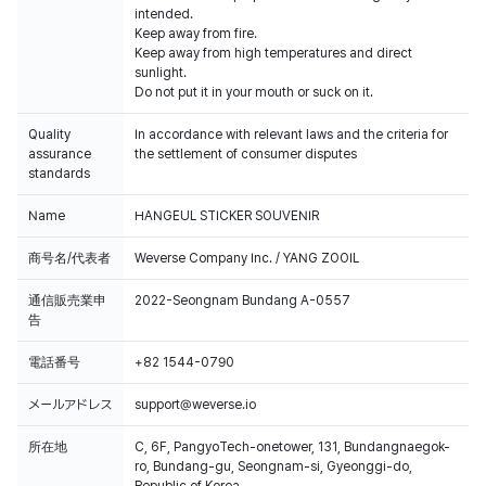
intended.
Keep away from fire.
Keep away from high temperatures and direct
sunlight.
Do not put it in your mouth or suck on it.
Quality
In accordance with relevant laws and the criteria for
assurance
the settlement of consumer disputes
standards
Name
HANGEUL STICKER SOUVENIR
商号名/代表者
Weverse Company Inc. / YANG ZOOIL
通信販売業申
2022-Seongnam Bundang A-0557
告
電話番号
+82 1544-0790
メールアドレス
support@weverse.io
所在地
C, 6F, PangyoTech-onetower, 131, Bundangnaegok-
ro, Bundang-gu, Seongnam-si, Gyeonggi-do,