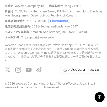
会社名
Weverse Company Inc.
代表取締役
Yang Zooil
所在地
C, 6F, PangyoTech-one Tower, 131, Bundangnaegok-ro, Bundang
-gu, Seongnam-si, Gyeonggi-do, Republic of Korea
事業者登録番号
716-87-01158
事業者情報はこちら
通信販売業届出番号
2022-SeongnamBundangA-0557
ホスティング事業者
Amazon Web Services, Inc.、NAVER Cloud
メールアドレス
jpsupport@weverse.io
Weverse Shopで販売される商品には、Weverse Shopにパートナー登録してい
る個別販売者が販売する商品が含まれています。個別販売者が販売する商品に
ついては、Weverse Company Inc.は通信販売の仲介者として通信販売の当事
者ではなく、登録された商品の情報および取引に関して一切の責任を負いませ
ん。
アプリダウンロードはこちら
©
2026 Weverse Company Inc. or its affiliates (Weverse Japan Inc. &
Weverse America Inc.) all rights reserved.