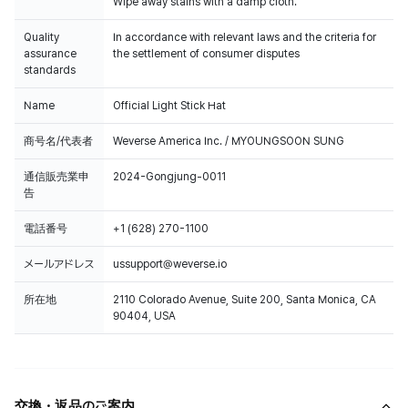
Wipe away stains with a damp cloth.
Quality
In accordance with relevant laws and the criteria for
assurance
the settlement of consumer disputes
standards
Name
Official Light Stick Hat
商号名/代表者
Weverse America Inc. / MYOUNGSOON SUNG
通信販売業申
2024-Gongjung-0011
告
電話番号
+1 (628) 270-1100
メールアドレス
ussupport@weverse.io
所在地
2110 Colorado Avenue, Suite 200, Santa Monica, CA
90404, USA
交換・返品のご案内