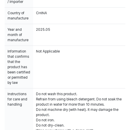
/ Importer
Country of
CHINA
manufacture
Year and
2025.05
month of
manufacture
Information
Not Applicable
that confirms
that the
product has
been certified
or permitted
by law
Instructions
Do not wash this product.
for care and
Refrain from using bleach detergent. Do not soak the
handling
product in water for more than 10 minutes.
Do not machine dry (with heat). It may damage the
product.
Do not iron.
Do not dry-clean.