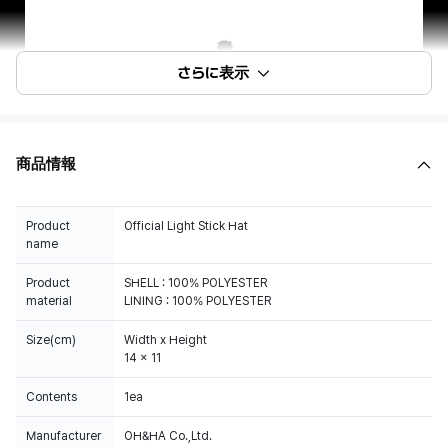
さらに表示
商品情報
Product
Official Light Stick Hat
name
Product
SHELL : 100% POLYESTER
material
LINING : 100% POLYESTER
Size(cm)
Width x Height
14 x 11
Contents
1ea
Manufacturer
OH&HA Co.,Ltd.