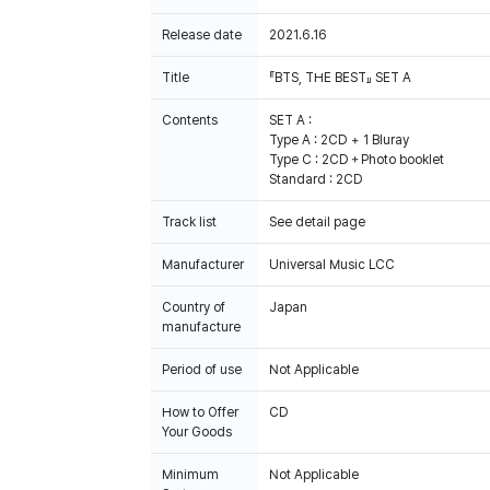
Release date
2021.6.16
Title
『BTS, THE BEST』 SET A
Contents
SET A :
Type A : 2CD + 1 Bluray
Type C : 2CD＋Photo booklet
Standard : 2CD
Track list
See detail page
Manufacturer
Universal Music LCC
Country of
Japan
manufacture
Period of use
Not Applicable
How to Offer
CD
Your Goods
Minimum
Not Applicable