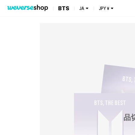
BTS
JA
JPY
¥
品