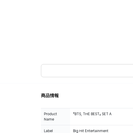
商品情報
Product
『BTS, THE BEST』 SET A
Name
Label
Big Hit Entertainment