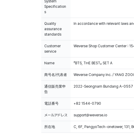
System
Specification
s
Quality
In accordance with relevant laws and
assurance
standards
Customer
Weverse Shop Customer Center : 1
service
Name
『BTS, THE BEST』 SET A
商号名/代表者
Weverse Company Inc. / YANG ZOOI
通信販売業申
2022-Seongnam Bundang A-0557
告
電話番号
+82 1544-0790
メールアドレス
support@weverse.io
所在地
C, 6F, PangyoTech-onetower, 131, 