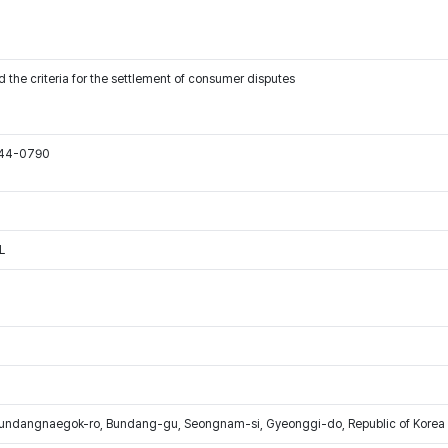
 the criteria for the settlement of consumer disputes
544-0790
L
Bundangnaegok-ro, Bundang-gu, Seongnam-si, Gyeonggi-do, Republic of Korea