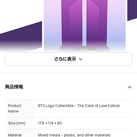
さらに表示
商品情報
Product
BTS Logo Collectible - The Color of Love Edition
Name
Size (mm)
178 * 114 * 80
Material
Mixed media - plastic, and other materials