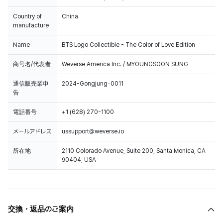
Country of
China
manufacture
Name
BTS Logo Collectible - The Color of Love Edition
商号名/代表者
Weverse America Inc. / MYOUNGSOON SUNG
通信販売業申
2024-Gongjung-0011
告
電話番号
+1 (628) 270-1100
メールアドレス
ussupport@weverse.io
所在地
2110 Colorado Avenue, Suite 200, Santa Monica, CA
90404, USA
交換・返品のご案内