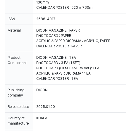
130mm
CALENDAR POSTER : 520 × 760mm
ISSN
2586-4017
Material
DICON MAGAZINE : PAPER
PHOTOCARD : PAPER
ACRYLIC & PAPER DIORAMA : ACRYLIC, PAPER
CALENDAR POSTER : PAPER
Product
DICON MAGAZINE : 1 EA
Componant
PHOTOCARD : 3 EA (1 SET)
PHOTOCARD (FILM CAMERA Ver.): 1 EA
ACRYLIC & PAPER DIORAMA : 1 EA
CALENDAR POSTER : 1 EA
Publishing
DICON
company
Release date
2025.01.20
Country of
KOREA
manufacture