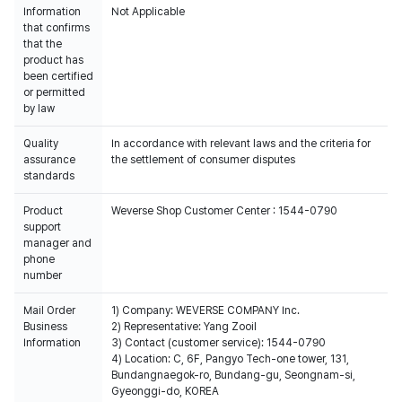
Information
Not Applicable
that confirms
that the
product has
been certified
or permitted
by law
Quality
In accordance with relevant laws and the criteria for
assurance
the settlement of consumer disputes
standards
Product
Weverse Shop Customer Center : 1544-0790
support
manager and
phone
number
Mail Order
1) Company: WEVERSE COMPANY Inc.
Business
2) Representative: Yang Zooil
Information
3) Contact (customer service): 1544-0790
4) Location: C, 6F, Pangyo Tech-one tower, 131,
Bundangnaegok-ro, Bundang-gu, Seongnam-si,
Gyeonggi-do, KOREA