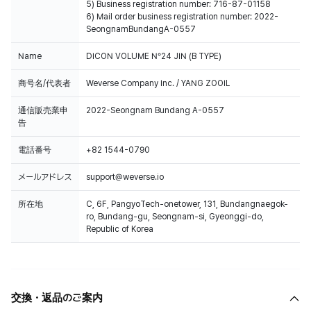
5) Business registration number: 716-87-01158
6) Mail order business registration number: 2022-
SeongnamBundangA-0557
Name
DICON VOLUME N°24 JIN (B TYPE)
商号名/代表者
Weverse Company Inc. / YANG ZOOIL
通信販売業申
2022-Seongnam Bundang A-0557
告
電話番号
+82 1544-0790
メールアドレス
support@weverse.io
所在地
C, 6F, PangyoTech-onetower, 131, Bundangnaegok-
ro, Bundang-gu, Seongnam-si, Gyeonggi-do,
Republic of Korea
交換・返品のご案内