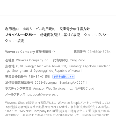
利用規約
有料サービス利用規約
児童青少年保護方針
プライバシーポリシー
特定商取引法に基づく表記
クッキーポリシー
クッキー設定
Weverse Company 事業者情報
電話番号
03-6899-5784
会社名
Weverse Company Inc.
代表取締役
Yang Zooil
所在地
C, 6F, PangyoTech-one Tower, 131, Bundangnaegok-ro, Bundang
-gu, Seongnam-si, Gyeonggi-do, Republic of Korea
事業者登録番号
716-87-01158
事業者情報はこちら
通信販売業届出番号
2022-SeongnamBundangA-0557
ホスティング事業者
Amazon Web Services, Inc.、NAVER Cloud
メールアドレス
jpsupport@weverse.io
Weverse Shopで販売される商品には、Weverse Shopにパートナー登録してい
る個別販売者が販売する商品が含まれています。個別販売者が販売する商品に
ついては、Weverse Company Inc.は通信販売の仲介者として通信販売の当事
者ではなく、登録された商品の情報および取引に関して一切の責任を負いませ