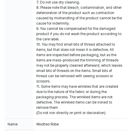
7. Do not use dry cleaning.
8. Please note that bleach, contamination, and other
deterioration of the product such as contraction
caused by mishandling of the product cannot be the
cause for indemnity.
9. You cannot be compensated for the damaged
product if you do not wash the product according to
the care label.
10. You may find small bits of thread attached to
items, but that does not mean it is defective. All
items are inspected before packaging, but as the
items are mass-produced the trimming of threads
may not be properly cleaned afterward, which leaves
small bits of threads on the items. Small bits of
thread can be removed with sewing scissors or
scissors.
11. Some items may have wrinkles that are created
due to the nature of the fabric or during the
packaging process. The wrinkled items are not
defective. The wrinkled items can be ironed to
remove them
(Do not iron directly on print or decoration)
Name
Wootteo Robe