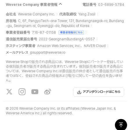
Weverse Company 事業者情報
電話番号
03-6899-5784
会社名
Weverse Company Inc.
代表取締役
Yang Zooil
所在地
C, 6F, PangyoTech-one Tower, 131, Bundangnaegok-ro, Bundang
-gu, Seongnam-si, Gyeonggi-do, Republic of Korea
事業者登録番号
716-87-01158
事業者情報はこちら
通信販売業届出番号
2022-SeongnamBundangA-0557
ホスティング事業者
Amazon Web Services, Inc.、NAVER Cloud
メールアドレス
jpsupport@weverse.io
Weverse Shopで販売される商品には、Weverse Shopにパートナー登録してい
る個別販売者が販売する商品が含まれています。個別販売者が販売する商品に
ついては、Weverse Company Inc.は通信販売の仲介者として通信販売の当事
者ではなく、登録された商品の情報および取引に関して一切の責任を負いませ
ん。
アプリダウンロードはこちら
©
2026 Weverse Company Inc. or its affiliates (Weverse Japan Inc. &
Weverse America Inc.) all rights reserved.