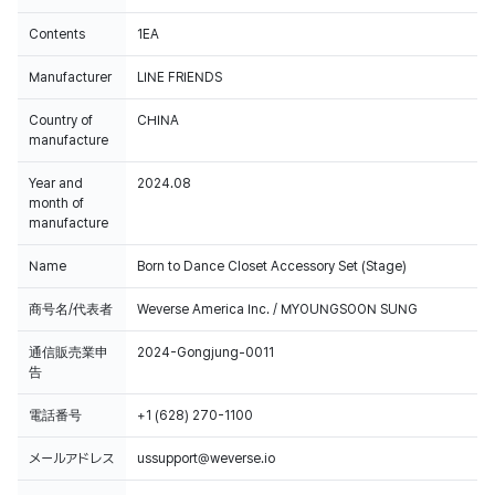
Contents
1EA
Manufacturer
LINE FRIENDS
Country of
CHINA
manufacture
Year and
2024.08
month of
manufacture
Name
Born to Dance Closet Accessory Set (Stage)
商号名/代表者
Weverse America Inc. / MYOUNGSOON SUNG
通信販売業申
2024-Gongjung-0011
告
電話番号
+1 (628) 270-1100
メールアドレス
ussupport@weverse.io