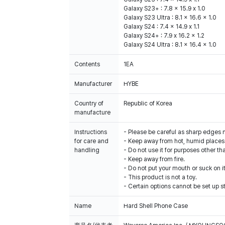
Galaxy S23+ : 7.8 x 15.9 x 1.0
Galaxy S23 Ultra : 8.1 x 16.6 x 1.0
Galaxy S24 : 7.4 x 14.9 x 1.1
Galaxy S24+ : 7.9 x 16.2 x 1.2
Galaxy S24 Ultra : 8.1 x 16.4 x 1.0
Contents
1EA
Manufacturer
HYBE
Country of
Republic of Korea
manufacture
Instructions
- Please be careful as sharp edges 
for care and
- Keep away from hot, humid places 
handling
- Do not use it for purposes other th
- Keep away from fire.
- Do not put your mouth or suck on it
- This product is not a toy.
- Certain options cannot be set up s
Name
Hard Shell Phone Case