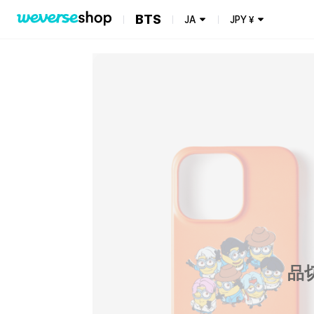
BTS
JA
JPY
¥
品