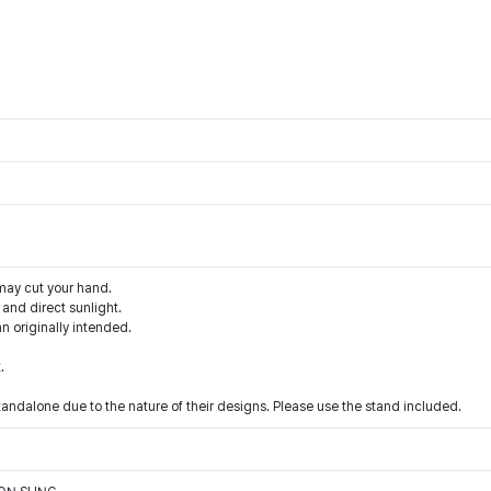
may cut your hand.
and direct sunlight.
an originally intended.
.
tandalone due to the nature of their designs. Please use the stand included.