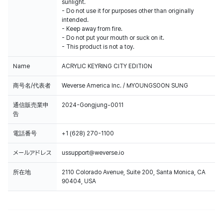
sunlight.
- Do not use it for purposes other than originally
intended.
- Keep away from fire.
- Do not put your mouth or suck on it.
- This product is not a toy.
Name
ACRYLIC KEYRING CITY EDITION
商号名/代表者
Weverse America Inc. / MYOUNGSOON SUNG
通信販売業申
2024-Gongjung-0011
告
電話番号
+1 (628) 270-1100
メールアドレス
ussupport@weverse.io
所在地
2110 Colorado Avenue, Suite 200, Santa Monica, CA
90404, USA