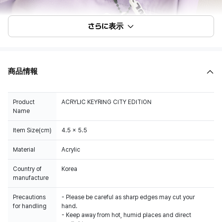
さらに表示
商品情報
Product
ACRYLIC KEYRING CITY EDITION
Name
Item Size(cm)
4.5 x 5.5
Material
Acrylic
Country of
Korea
manufacture
Precautions
- Please be careful as sharp edges may cut your
for handling
hand.
- Keep away from hot, humid places and direct