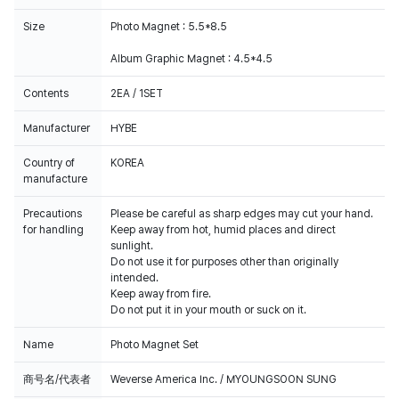
Size
Photo Magnet : 5.5*8.5
Album Graphic Magnet : 4.5*4.5
Contents
2EA / 1SET
Manufacturer
HYBE
Country of
KOREA
manufacture
Precautions
Please be careful as sharp edges may cut your hand.
for handling
Keep away from hot, humid places and direct
sunlight.
Do not use it for purposes other than originally
intended.
Keep away from fire.
Do not put it in your mouth or suck on it.
Name
Photo Magnet Set
商号名/代表者
Weverse America Inc. / MYOUNGSOON SUNG