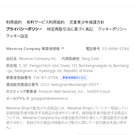
利用規約
有料サービス利用規約
児童青少年保護方針
プライバシーポリシー
特定商取引法に基づく表記
クッキーポリシー
クッキー設定
Weverse Company 事業者情報
電話番号
03-6899-5784
会社名
Weverse Company Inc.
代表取締役
Yang Zooil
所在地
C, 6F, PangyoTech-one Tower, 131, Bundangnaegok-ro, Bundang
-gu, Seongnam-si, Gyeonggi-do, Republic of Korea
事業者登録番号
716-87-01158
事業者情報はこちら
通信販売業届出番号
2022-SeongnamBundangA-0557
ホスティング事業者
Amazon Web Services, Inc.、NAVER Cloud
メールアドレス
jpsupport@weverse.io
Weverse Shopで販売される商品には、Weverse Shopにパートナー登録してい
る個別販売者が販売する商品が含まれています。個別販売者が販売する商品に
ついては、Weverse Company Inc.は通信販売の仲介者として通信販売の当事
者ではなく、登録された商品の情報および取引に関して一切の責任を負いませ
ん。