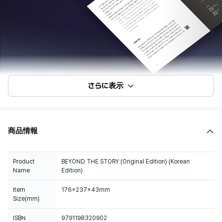
さらに表示
商品情報
Product
BEYOND THE STORY (Original Edition) (Korean
Name
Edition)
Item
176x237x43mm
Size(mm)
ISBN
9791198320902