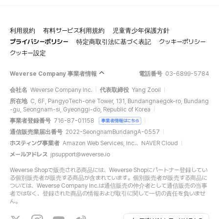
利用規約
有料サービス利用規約
児童青少年保護方針
プライバシーポリシー
特定商取引法に基づく表記
クッキーポリシー
クッキー設定
Weverse Company 事業者情報
電話番号
03-6899-5784
会社名
Weverse Company Inc.
代表取締役
Yang Zooil
所在地
C, 6F, PangyoTech-one Tower, 131, Bundangnaegok-ro, Bundang
-gu, Seongnam-si, Gyeonggi-do, Republic of Korea
事業者登録番号
716-87-01158
事業者情報はこちら
通信販売業届出番号
2022-SeongnamBundangA-0557
ホスティング事業者
Amazon Web Services, Inc.、NAVER Cloud
メールアドレス
jpsupport@weverse.io
Weverse Shopで販売される商品には、Weverse Shopにパートナー登録してい
る個別販売者が販売する商品が含まれています。個別販売者が販売する商品に
ついては、Weverse Company Inc.は通信販売の仲介者として通信販売の当事
者ではなく、登録された商品の情報および取引に関して一切の責任を負いませ
ん。