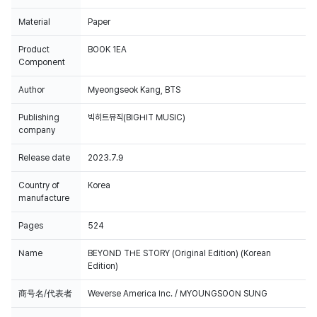
Material
Paper
Product
BOOK 1EA
Component
Author
Myeongseok Kang, BTS
Publishing
빅히트뮤직(BIGHIT MUSIC)
company
Release date
2023.7.9
Country of
Korea
manufacture
Pages
524
Name
BEYOND THE STORY (Original Edition) (Korean
Edition)
商号名/代表者
Weverse America Inc. / MYOUNGSOON SUNG