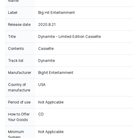
Name
Label
Big Hit Entertainment
Release date
2020.8.21
Title
Dynamite - Limited Edition Cassette
Contents
Cassette
Track list
Dynamite
Manufacturer
Bighit Entertainment
Country of
USA
manufacture
Period of use
Not Applicable
How to Offer
CD
Your Goods
Minimum
Not Applicable
System