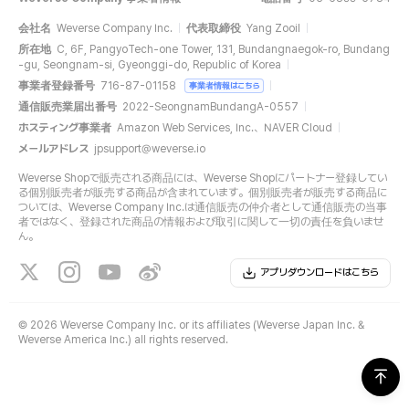
会社名
Weverse Company Inc.
代表取締役
Yang Zooil
所在地
C, 6F, PangyoTech-one Tower, 131, Bundangnaegok-ro, Bundang
-gu, Seongnam-si, Gyeonggi-do, Republic of Korea
事業者登録番号
716-87-01158
事業者情報はこちら
通信販売業届出番号
2022-SeongnamBundangA-0557
ホスティング事業者
Amazon Web Services, Inc.、NAVER Cloud
メールアドレス
jpsupport@weverse.io
Weverse Shopで販売される商品には、Weverse Shopにパートナー登録してい
る個別販売者が販売する商品が含まれています。個別販売者が販売する商品に
ついては、Weverse Company Inc.は通信販売の仲介者として通信販売の当事
者ではなく、登録された商品の情報および取引に関して一切の責任を負いませ
ん。
アプリダウンロードはこちら
©
2026 Weverse Company Inc. or its affiliates (Weverse Japan Inc. &
Weverse America Inc.) all rights reserved.