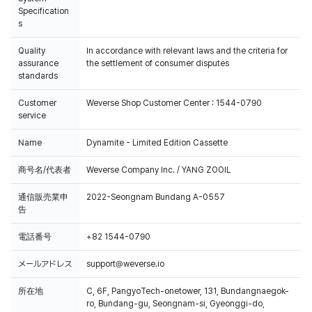
Specification
s
Quality
In accordance with relevant laws and the criteria for
assurance
the settlement of consumer disputes
standards
Customer
Weverse Shop Customer Center : 1544-0790
service
Name
Dynamite - Limited Edition Cassette
商号名/代表者
Weverse Company Inc. / YANG ZOOIL
通信販売業申
2022-Seongnam Bundang A-0557
告
電話番号
+82 1544-0790
メールアドレス
support@weverse.io
所在地
C, 6F, PangyoTech-onetower, 131, Bundangnaegok-
ro, Bundang-gu, Seongnam-si, Gyeonggi-do,