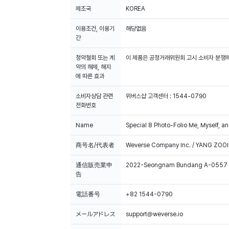
제조국
KOREA
이용조건, 이용기
해당없음
간
청약철회 또는 계
이 제품은 공정거래위원회 고시 소비자 분쟁해
약의 해제, 해지
에 따른 효과
소비자상담 관련
위버스샵 고객센터 : 1544-0790
전화번호
Name
Special 8 Photo-Folio Me, Myself, a
商号名/代表者
Weverse Company Inc. / YANG ZOOI
通信販売業申
2022-Seongnam Bundang A-0557
告
電話番号
+82 1544-0790
メールアドレス
support@weverse.io