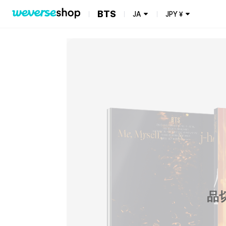
BTS
JA
JPY
¥
品