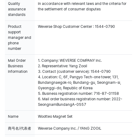
Quality
In accordance with relevant laws and the criteria for
assurance
the settlement of consumer disputes
standards
Product
Weverse Shop Customer Center : 1544-0790
support
manager and
phone
number
Mail Order
1. Company: WEVERSE COMPANY Inc.
Business
2. Representative: Yang Zooil
Information
3. Contact (customer service): 1544-0790
4. Location: C, 6F, Pangyo Tech-one tower, 131,
Bundangnaegok-ro, Bundang-gu, Seongnam-si,
Gyeonggi-do, Republic of Korea
5. Business registration number: 716-87-01158
6. Mail order business registration number: 2022-
SeongnamBundangA-0557
Name
Wootteo Magnet Set
商号名/代表者
Weverse Company Inc. / YANG ZOOIL