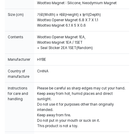
Wootteo Magnet : Silicone, Neodymium Magnet
Size (cm)
가로(Width) x 세로(Height) x 높이(Depth)
Wootteo Opener Magnet 6.8 X 7 X 1.1
Wootteo Magnet 6.1 X 5 X 0.6
Contents
Wootteo Opener Magnet 1EA,
Wootteo Magnet 1EA / 1SET
+ Seal Sticker 2EA 1SET(Random)
Manufacturer
HYBE
Country of
CHINA
manufacture
Instructions
Please be careful as sharp edges may cut your hand.
for care and
Keep away from hot, humid places and direct
handling
sunlight.
Do not use it for purposes other than originally
intended.
Keep away from fire.
Do not put in your mouth or suck on it.
This product is not a toy.