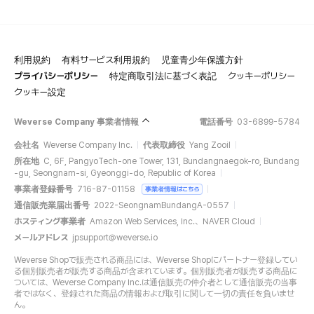
利用規約
有料サービス利用規約
児童青少年保護方針
プライバシーポリシー
特定商取引法に基づく表記
クッキーポリシー
クッキー設定
Weverse Company 事業者情報
電話番号
03-6899-5784
会社名
Weverse Company Inc.
代表取締役
Yang Zooil
所在地
C, 6F, PangyoTech-one Tower, 131, Bundangnaegok-ro, Bundang
-gu, Seongnam-si, Gyeonggi-do, Republic of Korea
事業者登録番号
716-87-01158
事業者情報はこちら
通信販売業届出番号
2022-SeongnamBundangA-0557
ホスティング事業者
Amazon Web Services, Inc.、NAVER Cloud
メールアドレス
jpsupport@weverse.io
Weverse Shopで販売される商品には、Weverse Shopにパートナー登録してい
る個別販売者が販売する商品が含まれています。個別販売者が販売する商品に
ついては、Weverse Company Inc.は通信販売の仲介者として通信販売の当事
者ではなく、登録された商品の情報および取引に関して一切の責任を負いませ
ん。