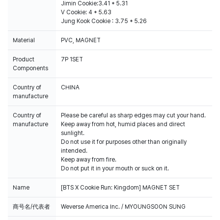
Jimin Cookie:3.41 * 5.31
V Cookie: 4 * 5.63
Jung Kook Cookie : 3.75 * 5.26
Material
PVC, MAGNET
Product
7P 1SET
Components
Country of
CHINA
manufacture
Country of
Please be careful as sharp edges may cut your hand.
manufacture
Keep away from hot, humid places and direct
sunlight.
Do not use it for purposes other than originally
intended.
Keep away from fire.
Do not put it in your mouth or suck on it.
Name
[BTS X Cookie Run: Kingdom] MAGNET SET
商号名/代表者
Weverse America Inc. / MYOUNGSOON SUNG