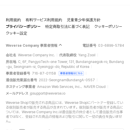
利用規約
有料サービス利用規約
児童青少年保護方針
プライバシーポリシー
特定商取引法に基づく表記
クッキーポリシー
クッキー設定
Weverse Company 事業者情報
電話番号
03-6899-5784
会社名
Weverse Company Inc.
代表取締役
Yang Zooil
所在地
C, 6F, PangyoTech-one Tower, 131, Bundangnaegok-ro, Bundang
-gu, Seongnam-si, Gyeonggi-do, Republic of Korea
事業者登録番号
716-87-01158
事業者情報はこちら
通信販売業届出番号
2022-SeongnamBundangA-0557
ホスティング事業者
Amazon Web Services, Inc.、NAVER Cloud
メールアドレス
jpsupport@weverse.io
Weverse Shopで販売される商品には、Weverse Shopにパートナー登録してい
る個別販売者が販売する商品が含まれています。個別販売者が販売する商品に
ついては、Weverse Company Inc.は通信販売の仲介者として通信販売の当事
者ではなく、登録された商品の情報および取引に関して一切の責任を負いませ
ん。