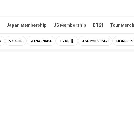
Japan Membership
US Membership
BT21
Tour Merc
R
VOGUE
Marie Claire
TYPE 非
Are You Sure?!
HOPE ON