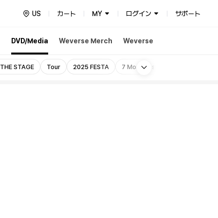
US
カート
MY
ログイン
サポート
h
DVD/Media
Weverse Merch
Weverse
More
 THE STAGE
Tour
2025 FESTA
7 Moments
MEMORIES
M