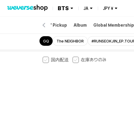
BTS
JA
JPY
¥
EW
Merch
'ARIRANG' Pickup
Album
Global Membership
 BAZAAR
Esquire
GQ
The NEIGHBOR
#RUNSEOKJIN_EP.TOU
国内配送
在庫ありのみ